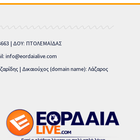
08663 | ΔΟΥ: ΠΤΟΛΕΜΑΪΔΑΣ
l: info@eordaialive.com
ζαρίδης | Δικαιούχος (domain name): Λάζαρος