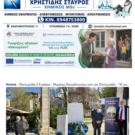
Home
-
Πτολεμαΐδα / Εορδαία
-
Μιχάλης Παπαδόπουλος από την Πτολεμαΐδα : “Η ιστορική μνήμη μας καλεί να στεκόμαστε αντάξιοί της” – Τίμησε ως εκπρόσωπος της Βουλής τα 112 χρόνια από τη Γενοκτονία του Θρακικού Ελληνισμού