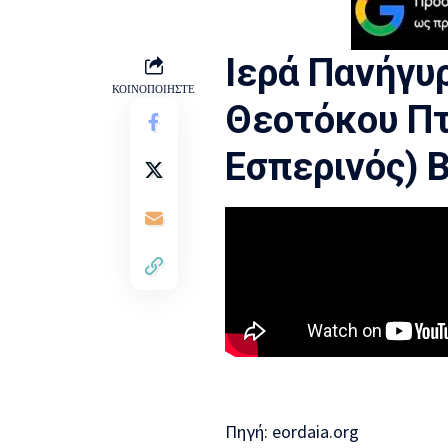
Ιερά Πανήγυ
ΚΟΙΝΟΠΟΙΗΣΤΕ
Θεοτόκου Πτ
Εσπερινός) 
Πηγή:
eordaia.org