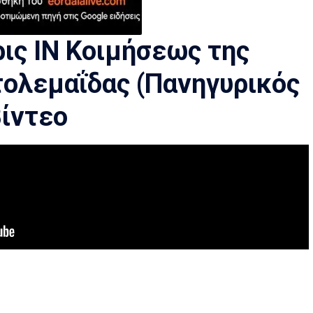
ρις ΙΝ Κοιμήσεως της
ολεμαΐδας (Πανηγυρικός
Bίντεο