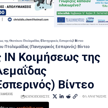
εως της Θεοτόκου Πτολεμαΐδας (Πανηγυρικός Εσπερινός) Bίντεο
ς ΙΝ Κοιμήσεως της
λεμαΐδας
Εσπερινός) Bίντεο
ΕΙΔΗΣΕΙΣ
ΚΟΙΝΟΠΟΙΗΣΤΕ
0Λ ΑΝΑΓΝΩΣΗΣ