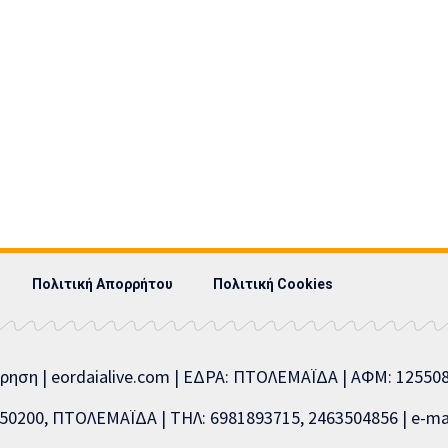
Πολιτική Απορρήτου
Πολιτική Cookies
ίρηση | eordaialive.com | ΕΔΡΑ: ΠΤΟΛΕΜΑΪΔΑ | ΑΦΜ: 1255
0200, ΠΤΟΛΕΜΑΪΔΑ | ΤΗΛ: 6981893715, 2463504856 | e-mai