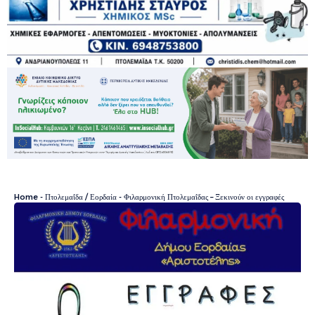
Home
-
Πτολεμαΐδα / Εορδαία
-
Φιλαρμονική Πτολεμαΐδας – Ξεκινούν οι εγγραφές