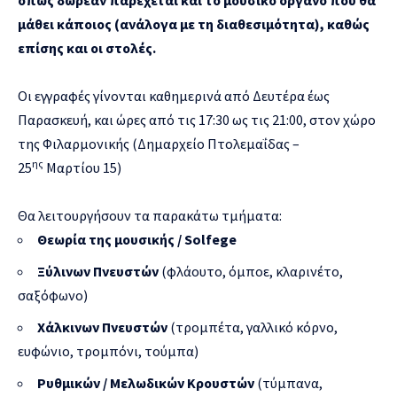
μάθει κάποιος (ανάλογα με τη διαθεσιμότητα), καθώς
επίσης και οι στολές.
Οι εγγραφές γίνονται καθημερινά από Δευτέρα έως
Παρασκευή, και ώρες από τις 17:30 ως τις 21:00, στον χώρο
της Φιλαρμονικής (Δημαρχείο Πτολεμαΐδας –
ης
25
Μαρτίου 15)
Θα λειτουργήσουν τα παρακάτω τμήματα:
Θεωρία της μουσικής /
Solfege
Ξύλινων Πνευστών
(φλάουτο, όμποε, κλαρινέτο,
σαξόφωνο)
Χάλκινων Πνευστών
(τρομπέτα, γαλλικό κόρνο,
ευφώνιο, τρομπόνι, τούμπα)
Ρυθμικών / Μελωδικών Κρουστών
(τύμπανα,