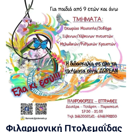
Φιλαρμονική Πτολεμαΐδας