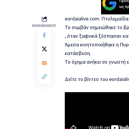
eordaialive.com: Πτολεμαΐδ
ΚΟΙΝΟΠΟΙΗΣΤΕ
Το συμβάν σημειώθηκε το βρά
, όταν ξαφνικά ξέσπασαν καπ
Άμεσα κινητοποιήθηκε η Πυρο
κατάσβεση.
Το όχημα ανήκει σε γνωστή ετ
Δείτε το βίντεο του eordaial