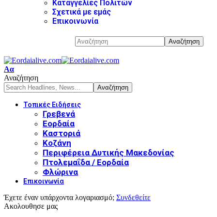
Καταγγελίες Πολιτών
Σχετικά με εμάς
Επικοινωνία
Αα
Αναζήτηση
Τοπικές Ειδήσεις
Γρεβενά
Εορδαία
Καστοριά
Κοζάνη
Περιφέρεια Δυτικής Μακεδονίας
Πτολεμαΐδα / Εορδαία
Φλώρινα
Επικοινωνία
Έχετε έναν υπάρχοντα λογαριασμό;
Συνδεθείτε
Ακολουθησε μας