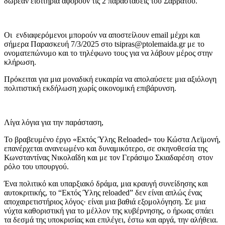
δωρεάν εισιτήρια αφορούν
τις
2
παραστάσεις το
υ
Σάββατου
.
Οι ενδιαφερόμενοι μπορούν να
αποστείλουν
emai
l
μέχρι και
σήμερα
Παρασκευή 7/3/2025
στο
tsipras
@
ptolemaida
.
gr
με
το
ονοματεπώνυμο
και το
τηλέφωνο
τους
για να λ
άβουν μέρος
στ
ην
κλήρωση
.
Πρόκειται για μια μοναδική ευκαιρία
να α
πολαύσ
ετε
μια αξιόλογη
πο
λιτιστική εκδήλωση χωρίς οικονομική επιβάρυνση.
Λίγα λόγια για την παράσταση,
Το βραβευμένο έργο «Εκτός Ύλης
R
eloaded» του Κώστα Λεϊμονή
,
επανέρχεται ανανεωμένο και δυναμικότερο, σε σκηνοθεσία της
Κωνσταντίνας Νικολαΐδη και με
τον Γεράσιμο Σκιαδαρέση στον
ρόλο του υπουργού.
Ένα πολιτικό και υπαρξιακό δράμα, μια κραυγή συνε
ίδησης και
αυτοκριτικής, το “Εκτός Ύλης reloaded” δεν είναι απλώς ένας
αποχαιρετιστήριος λόγος· είναι μια βαθιά εξομολόγηση. Σε μια
νύχτα καθοριστική για το μέλλον της κυβέρνησης, ο ήρωας σπάει
τα δεσμά της υποκρισίας και επιλέγει, έστω και αργά, την αλήθε
ια.