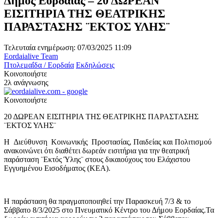
Δήμος Εορδαίας – 20 ΔΩΡΕΑΝ
ΕΙΣΙΤΗΡΙΑ ΤΗΣ ΘΕΑΤΡΙΚΗΣ
ΠΑΡΑΣΤΑΣΗΣ ¨ΕΚΤΟΣ ΥΛΗΣ¨
Τελευταία ενημέρωση: 07/03/2025 11:09
Eordaialive Team
Πτολεμαΐδα / Εορδαία
Εκδηλώσεις
Κοινοποιήστε
2λ ανάγνωσης
Κοινοποιήστε
20
ΔΩΡΕΑΝ ΕΙΣ
Ι
ΤΗΡΙΑ
ΤΗΣ
ΘΕΑΤΡΙΚ
ΗΣ ΠΑΡΑΣΤΑΣΗΣ
¨ΕΚΤΟΣ ΥΛΗΣ¨
H Διεύθυνση Κοινωνικής Προστασίας
,
Παιδείας και Πολιτισμού
ανακοινώνει ότι διαθέτει δωρεάν εισιτήρια για την θεατρική
παράσταση
¨
Εκτός
Ύλης
¨
στους δικαιούχ
ους του
Ε
λ
ά
χιστου
Εγγυημένου Εισοδήματος (ΚΕΑ).
Η παράσταση θα πραγματοποιηθεί την Παρασκευή 7/3 & το
Σάββατο 8/3/
2025 στο Π
νευματικό
Κέντρο το
υ Δήμου Εορδαίας.
Τα