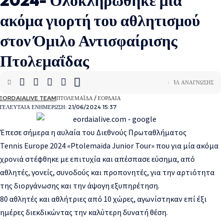
2024- Ολοκληρώθηκε μία
ακόμα γιορτή του αθλητισμού
στον Όμιλο Αντισφαίρισης
Πτολεμαΐδας
1Λ ΑΝΆΓΝΩΣΗΣ
EORDAIALIVE TEAM
ΠΤΟΛΕΜΑΪ́ΔΑ / ΕΟΡΔΑΊΑ
ΤΕΛΕΥΤΑΊΑ ΕΝΗΜΈΡΩΣΗ: 21/06/2024 15:37
Έπεσε σήμερα η αυλαία του Διεθνούς Πρωταθλήματος
Tennis Europe 2024 «Ptolemaida Junior Tour» που για μία ακόμα
χρονιά στέφθηκε με επιτυχία και απέσπασε εύσημα, από
αθλητές, γονείς, συνοδούς και προπονητές, για την αρτιότητα
της διοργάνωσης και την άψογη εξυπηρέτηση.
80 αθλητές και αθλήτριες από 10 χώρες, αγωνίστηκαν επί έξι
ημέρες διεκδικώντας την καλύτερη δυνατή θέση.