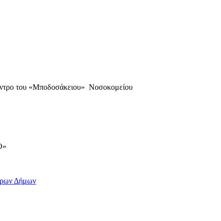
έντρο του «Μποδοσάκειου» Νοσοκομείου
Ο»