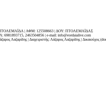
ΕΔΡΑ: ΠΤΟΛΕΜΑΪΔΑ | ΑΦΜ: 125508663 | ΔΟΥ: ΠΤΟΛΕΜΑΪΔΑΣ
1893715, 2463504856 | e-mail: info@eordaialive.com
ζαρος Λαζαρίδης | Διαχειριστής: Λάζαρος Λαζαρίδης | Δικαιούχος (d