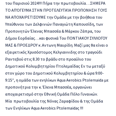
του Παρισιού 2024!!! Πήρα την πρωτοβουλία…ΣΗΜΕΡΑ
ΤΟ ΑΠΌΓΕΥΜΑ ΣΤΗΝ ΠΡΟΤΕΛΕΥΤΑΊΑ ΠΡΟΠΟΝΗΣΗ ΤΟΥΣ
ΝΑ ΑΠΟΧΑΙΡΕΤΙΣΟΥΜΕ την Ομάδα με την βοήθεια του
Υπεύθυνου των Δελφινιών Παναγιώτη Καπουσίδη, των
Προπονητών Έλενας Μπασσέα & Μάρκου Ζάπρα, του
Δήμου Εορδαίας…και φυσικά Του ΠΟΝΤΙΑΚΟΥ ΣΥΛΛΟΓΟΥ
ΜΑΣ & ΠΡΟΕΔΡΟΥ κ .Αντωνη Μαυρίδη. Μαζί μας θα είναι ο
εξαιρετικός Χρυσόστομος Κελγιαννιδης στο τραγούδι
Ραντεβού στις 8.30 το βράδυ στο προαύλιο του
Δημοτικού Κολυμβητηρίου Πτολεμαΐδας Εν τω μεταξύ
στον χώρο του Δημοτικού Κολυμβητηρίου & ώρα 9:00-
9:15″, η ομάδα των ενηλίκων Aqua Aerobics Ptolemaida με
προπονήτρια την κ. Έλενα Μπασσέα, οργανώνει
αποχαιρετισμό στην Εθνική Ομάδα Πόλο Γυναικών.
Μία πρωτοβουλία της Νόνας Ζαραφίδου & της Ομάδα
των Ενηλίκων Aqua Aerobics Ptolemaidaς !!!