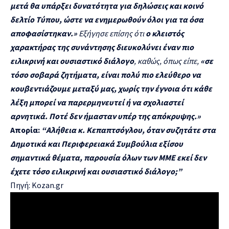
μετά θα υπάρξει δυνατότητα για δηλώσεις και κοινό
δελτίο Τύπου, ώστε να ενημερωθούν όλοι για τα όσα
αποφασίστηκαν.»
Εξήγησε επίσης ότι
ο κλειστός
χαρακτήρας της συνάντησης διευκολύνει έναν πιο
ειλικρινή και ουσιαστικό διάλογο
, καθώς, όπως είπε,
«σε
τόσο σοβαρά ζητήματα, είναι πολύ πιο ελεύθερο να
κουβεντιάζουμε μεταξύ μας, χωρίς την έγνοια ότι κάθε
λέξη μπορεί να παρερμηνευτεί ή να σχολιαστεί
αρνητικά. Ποτέ δεν ήμασταν υπέρ της απόκρυψης.»
Aπορία:
“Αλήθεια κ. Κεπαπτσόγλου, όταν συζητάτε στα
Δημοτικά και Περιφερειακά Συμβούλια εξίσου
σημαντικά θέματα, παρουσία όλων των ΜΜΕ εκεί δεν
έχετε τόσο ειλικρινή και ουσιαστικό διάλογο;”
Πηγή: Κozan.gr