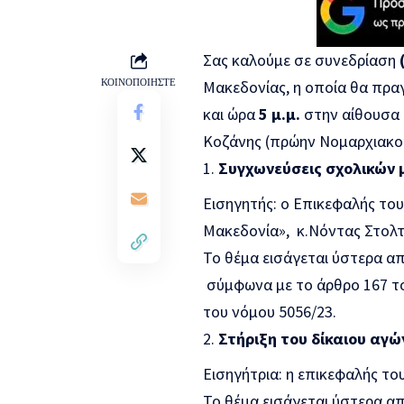
Σας καλούμε σε συνεδρίαση
ΚΟΙΝΟΠΟΙΗΣΤΕ
Μακεδονίας, η οποία θα πρα
και ώρα
5 μ.μ.
στην αίθουσα 
Κοζάνης (πρώην Νομαρχιακού
Συγχωνεύσεις σχολικών 
Εισηγητής: ο Επικεφαλής το
Μακεδονία», κ.Νόντας Στολτ
Το θέμα εισάγεται ύστερα α
σύμφωνα με το άρθρο 167 τ
του νόμου 5056/23.
Στήριξη του δίκαιου αγ
Εισηγήτρια: η επικεφαλής το
Το θέμα εισάγεται ύστερα α