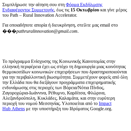
Συμπλήρωσε την αίτηση σου στη
Φόρμα Εκδήλωσης
Ενδιαφέροντος Συμμετοχής
, έως τις
15 Οκτωβρίου
και γίνε μέρος
του Path – Rural Innovation Accelerator.
Για οποιαδήποτε απορία ή διευκρίνηση, στείλτε μας email στο
���
pathruralinnovation@gmail.com
.
Το πρόγραμμα Ενίσχυσης της Κοινωνικής Καινοτομίας στην
ελληνική περιφέρεια έχει ως στόχο τη δημιουργία μιας κοινότητας
θερμοκοιτίδων κοινωνικών επιχειρήσεων που δραστηριοποιούνται
για την περιβαλλοντική βιωσιμότητα. Συμμετέχουν φορείς από όλη
την Ελλάδα που θα διεξάγουν προγράμματα επιχειρηματικής
ενδυνάμωσης στις περιοχές των Βόρεια/Νότια Πίνδος,
Ζαγοροχώρια-Ιωάννινα, Ρέθυμνο, Καρδίτσα, Φλώρινα,
Αλεξανδρούπολη, Κυκλάδες, Καλαμάτα, και στην ευρύτερη
περιοχή του νομού Μεσσηνίας. Υλοποιείται από το
Impact
Hub Athens
με την υποστήριξη του Ιδρύματος Google.org.