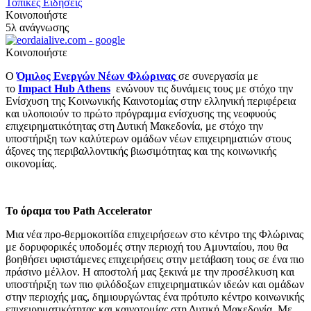
Τοπικές Ειδήσεις
Κοινοποιήστε
5λ ανάγνωσης
Κοινοποιήστε
Ο
Όμιλος Ενεργών Νέων Φλώρινας
σε συνεργασία με
το
Impact Hub Athens
ενώνουν τις δυνάμεις τους με στόχο την
Ενίσχυση της Κοινωνικής Καινοτομίας στην ελληνική περιφέρεια
και υλοποιούν το πρώτο πρόγραμμα ενίσχυσης της νεοφυούς
επιχειρηματικότητας στη Δυτική Μακεδονία, με στόχο την
υποστήριξη των καλύτερων ομάδων νέων επιχειρηματιών στους
άξονες της περιβαλλοντικής βιωσιμότητας και της κοινωνικής
οικονομίας.
Το όραμα του Path Accelerator
Μια νέα προ-θερμοκοιτίδα επιχειρήσεων στο κέντρο της Φλώρινας
με δορυφορικές υποδομές στην περιοχή του Αμυνταίου, που θα
βοηθήσει υφιστάμενες επιχειρήσεις στην μετάβαση τους σε ένα πιο
πράσινο μέλλον. Η αποστολή μας ξεκινά με την προσέλκυση και
υποστήριξη των πιο φιλόδοξων επιχειρηματικών ιδεών και ομάδων
στην περιοχής μας, δημιουργώντας ένα πρότυπο κέντρο κοινωνικής
επιχειρηματικότητας και καινοτομίας στη Δυτική Μακεδονία. Με