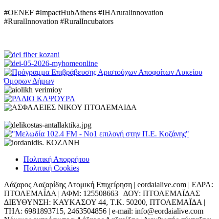
#OENEF #ImpactHubAthens #IHAruralinnovation
#RuralInnovation #RuralIncubators
Πολιτική Απορρήτου
Πολιτική Cookies
Λάζαρος Λαζαρίδης Ατομική Επιχείρηση | eordaialive.com | ΕΔΡΑ:
ΠΤΟΛΕΜΑΪΔΑ | ΑΦΜ: 125508663 | ΔΟΥ: ΠΤΟΛΕΜΑΪΔΑΣ
ΔΙΕΥΘΥΝΣΗ: ΚΑΥΚΑΣΟΥ 44, Τ.Κ. 50200, ΠΤΟΛΕΜΑΪΔΑ |
ΤΗΛ: 6981893715, 2463504856 | e-mail: info@eordaialive.com