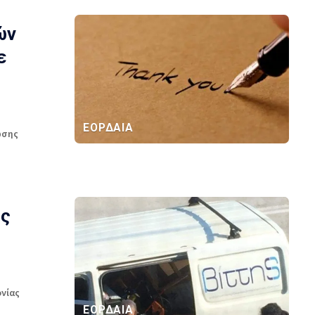
ών
ε
ΕΟΡΔΑΙΑ
ωσης
ής
νίας
ΕΟΡΔΑΙΑ