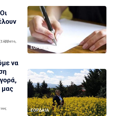
Οι
έλουν
ή(Σάββατο,
ΕΟΡΔΑΙΑ
ύμε να
ση
γορά,
 μας
τους
ΕΟΡΔΑΙΑ