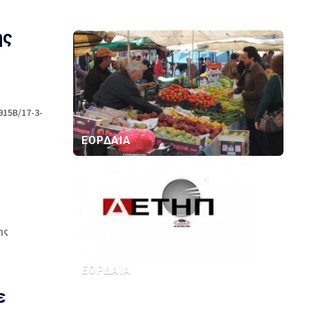
ης
915Β/17-3-
ΕΟΡΔΑΙΑ
ης
ΕΟΡΔΑΙΑ
ε