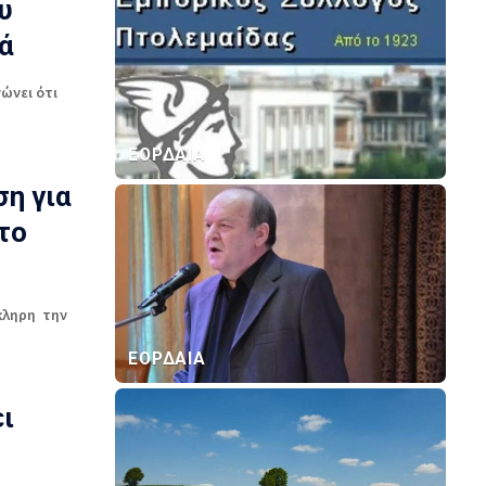
υ
ά
ώνει ότι
ΕΟΡΔΑΙΑ
ση για
το
κληρη την
ΕΟΡΔΑΙΑ
ι