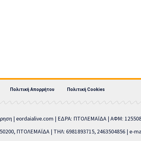
Πολιτική Απορρήτου
Πολιτική Cookies
ίρηση | eordaialive.com | ΕΔΡΑ: ΠΤΟΛΕΜΑΪΔΑ | ΑΦΜ: 1255
0200, ΠΤΟΛΕΜΑΪΔΑ | ΤΗΛ: 6981893715, 2463504856 | e-mai