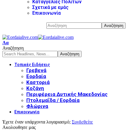
Καταγγελίες Πολιτών
Σχετικά με εμάς
Επικοινωνία
Αα
Αναζήτηση
Τοπικές Ειδήσεις
Γρεβενά
Εορδαία
Καστοριά
Κοζάνη
Περιφέρεια Δυτικής Μακεδονίας
Πτολεμαΐδα / Εορδαία
Φλώρινα
Επικοινωνία
Έχετε έναν υπάρχοντα λογαριασμό;
Συνδεθείτε
Ακολουθησε μας