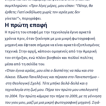
συμπληρώνει:
«
Πριν λίγες μέρες, μου είπαν: “Πάτερ, θα
έρθετε; Γιατί εκδήλωση χωρίς τον ιερέα μας δεν
γίνεται!”
»,
περιγράφει.
Η πρώτη επαφή
Η πρώτη του επαφή με την τεχνολογία έγινε αρκετά
χρόνια πριν, όταν ξεκίνησε με μια μικρή φωτογραφική
μηχανή και έφτασε σήμερα να είναι αρκετά εξοπλισμένος
τεχνικά. Στην αρχή, κάποιοι ομογενείς από την Αμερική
τον στήριξαν, ενώ πλέον βοηθούν και πολλοί πολίτες
μέσα από τη σελίδα του.
«
Όταν έγινα ιερέας, μου είπε ο δεσπότης να πάω και στο
Λύκειο. Έδωσα Πανελλήνιες και πέρασα στο Πανεπιστήμιο
–
στη Θεολογική Σχολή. Τότε μπήκε δειλά-δειλά και η
τεχνολογία στη ζωή μου. Πήρα τον πρώτο μου υπολογιστή
το 2004. Την πρώτη κάμερα την πήρα το 2009, με τη γέννηση
του γιου μου, μαζί με μια μικρή φωτογραφική μηχανή. Σιγά-