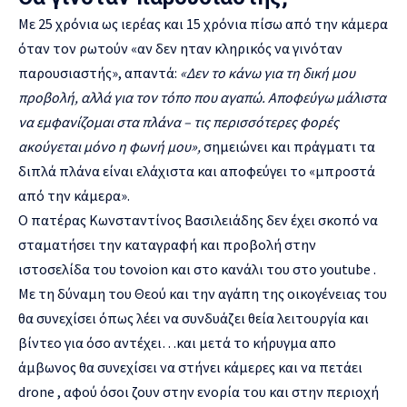
Με 25 χρόνια ως ιερέας και 15 χρόνια πίσω από την κάμερα
όταν τον ρωτούν
«
αν δεν ηταν κληρικός να γινόταν
παρουσιαστής
»,
απαντά:
«
Δεν το κάνω για τη δική μου
προβολή, αλλά για τον τόπο που αγαπώ. Αποφεύγω μάλιστα
να εμφανίζομαι στα πλάνα
–
τις περισσότερες φορές
ακούγεται μόνο η φωνή μου
»,
σημειώνει και πράγματι τα
διπλά πλάνα είναι ελάχιστα και αποφεύγει το
«
μπροστά
από την κάμερα
».
Ο πατέρας Κωνσταντίνος Βασιλειάδης δεν έχει σκοπό να
σταματήσει την καταγραφή και προβολή στην
ιστοσελίδα του tovoion και στο κανάλι του στo youtube .
Με τη δύναμη του Θεού και την αγάπη της οικογένειας του
θα συνεχίσει όπως λέει να συνδυάζει θεία λειτουργία και
βίντεο για όσο αντέχει…και μετά το κήρυγμα απο
άμβωνος θα συνεχίσει να στήνει κάμερες και να πετάει
drone , αφού όσοι ζουν στην ενορία του και στην περιοχή