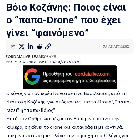
Βόιο Κοζάνης: Ποιος είναι
ο “παπα-Drone” που έχει
γίνει “φαινόμενο”
7Λ ΑΝΑΓΝΩΣΗΣ
EORDAIALIVE TEAM
ΚΟΖΑΝΗ
ΤΕΛΕΥΤΑΙΑ ΕΝΗΜΕΡΩΣΗ: 30/08/2025 10:01
Ο λόγος για τον ιερέα Κωνσταντίνο Βασιλειάδη, από τη
Νεάπολη Κοζάνης, γνωστός και ως “παπα-Drone”, “παπα-
razzι” ή “παπα-Βόιος”
Μετά τον Όρθρο και μέχρι τον Εσπερινό, πιάνει την
κάμερα, σηκώνει το drone και καταγράφει με κοντινά,
μακρινά και εναέρια πλάνα την περιοχή του. Ο λόγος για