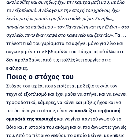
ακολουθίες και συνήθως έχω την κάμερα μαζί μου, με όλο
τον εξοπλισμό. Ανάλογα με την εποχή του χρόνου, έχω
λιγότερα ή περισσότερα βίντεο κάθε μέρα. Συνήθως,
πηγαίνω τα παιδιά μου
–
τον Παναγιώτη και την Ελένη
–
στο
σχολείο, πίνω έναν καφέ στο καφενείο και ξεκινάω
».
Τα …
τηλεοπτικά του γυρίσματα τα αφήνει μόνο για λίγο και
συγκεκριμένα την Εβδομάδα του Πάσχα, αφού άλλωστε
δεν προλαβαίνει από τις πολλές λειτουργίες στις
εκκλησίες.
Ποιος ο στόχος του
Στόχος του ιερέα, που χειρίζεται με δεξιοτεχνία τον
τεχνικό εξοπλισμό και έχει μάθει να στήνει και να ενώνει
τροφοδοτικά, κάμερες, να κάνει και μίξεις ήχου και να
πετάει άψογα το drone, είναι να
αναδείξει τη φυσική
ομορφιά της περιοχής
και να γίνει παντού γνωστό το
Βόιο και η ιστορία του ακόμη και οι πιο άγνωστες γωνιές
του. Από το πέτρινο γεφύρι, το οποίο δείχνει με λήψεις