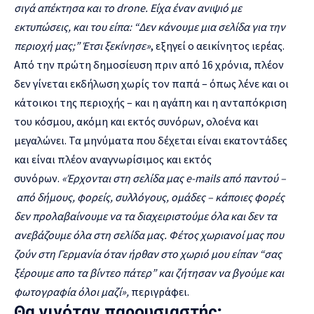
σιγά απέκτησα και το drone. Είχα έναν ανιψιό με
εκτυπώσεις, και του είπα: “Δεν κάνουμε μια σελίδα για την
περιοχή μας;” Έτσι ξεκίνησε
»
,
εξηγεί ο αεικίνητος ιερέας.
Από την πρώτη δημοσίευση πριν από 16 χρόνια, πλέον
δεν γίνεται εκδήλωση χωρίς τον παπά
–
όπως λένε και οι
κάτοικοι της περιοχής
–
και η αγάπη και η ανταπόκριση
του κόσμου, ακόμη και εκτός συνόρων, ολοένα και
μεγαλώνει. Τα μηνύματα που δέχεται είναι εκατοντάδες
και είναι πλέον αναγνωρίσιμος και εκτός
συνόρων.
«
Έρχονται στη σελίδα μας e-mails από παντού
–
από δήμους, φορείς, συλλόγους, ομάδες
–
κάποιες φορές
δεν προλαβαίνουμε να τα διαχειριστούμε όλα και δεν τα
ανεβάζουμε όλα στη σελίδα μας. Φέτος χωριανοί μας που
ζούν στη Γερμανία όταν ήρθαν στο χωριό μου είπαν “σας
ξέρουμε απο τα βίντεο πάτερ” και ζήτησαν να βγούμε και
φωτογραφία όλοι μαζί
»,
περιγράφει.
Θα γινόταν παρουσιαστής;