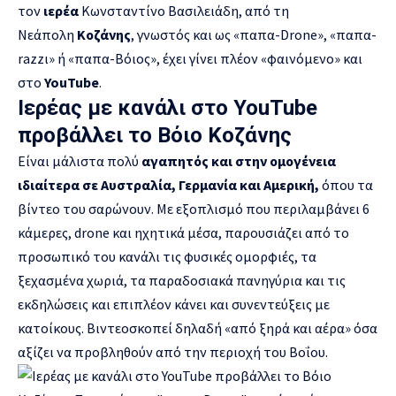
τον
ιερέα
Κωνσταντίνο Βασιλειάδη, από τη
Νεάπολη
Κοζάνης
, γνωστός και ως
«
παπα-Drone
», «
παπα-
razzι
»
ή
«
παπα-Βόιος
»,
έχει γίνει πλέον
«
φαινόμενο
»
και
στο
YouTube
.
Ιερέας με κανάλι στο YouTube
προβάλλει το Βόιο Κοζάνης
Είναι μάλιστα πολύ
αγαπητός και στην ομογένεια
ιδιαίτερα σε Αυστραλία, Γερμανία και Αμερική,
όπου τα
βίντεο του σαρώνουν. Με εξοπλισμό που περιλαμβάνει 6
κάμερες, drone και ηχητικά μέσα, παρουσιάζει από το
προσωπικό του κανάλι τις φυσικές ομορφιές, τα
ξεχασμένα χωριά, τα παραδοσιακά πανηγύρια και τις
εκδηλώσεις και επιπλέον κάνει και συνεντεύξεις με
κατοίκους. Βιντεοσκοπεί δηλαδή
«
από ξηρά και αέρα
»
όσα
αξίζει να προβληθούν από την περιοχή του Βοΐου.