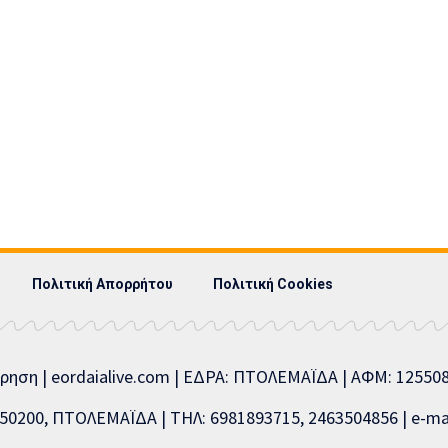
Πολιτική Απορρήτου
Πολιτική Cookies
ίρηση | eordaialive.com | ΕΔΡΑ: ΠΤΟΛΕΜΑΪΔΑ | ΑΦΜ: 1255
0200, ΠΤΟΛΕΜΑΪΔΑ | ΤΗΛ: 6981893715, 2463504856 | e-mai