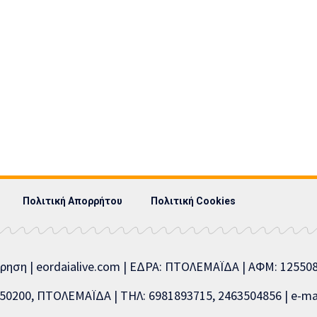
Πολιτική Απορρήτου
Πολιτική Cookies
ίρηση | eordaialive.com | ΕΔΡΑ: ΠΤΟΛΕΜΑΪΔΑ | ΑΦΜ: 1255
0200, ΠΤΟΛΕΜΑΪΔΑ | ΤΗΛ: 6981893715, 2463504856 | e-mai