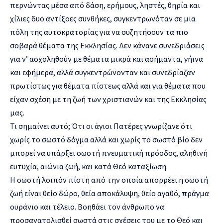
περνώντας μέσα από δάση, ερήμους, ληστές, θηρία και
χίλιες δυο αντίξοες συνθήκες, συγκεντρωνόταν σε μια
πόλη της αυτοκρατορίας για να συζητήσουν τα πιο
σοβαρά θέματα της Εκκλησίας. Δεν κάνανε συνεδριάσεις
για ν’ ασχοληθούν με θέματα μικρά και ασήμαντα, γήινα
και εφήμερα, αλλά συγκεντρώνονταν και συνεδρίαζαν
πρωτίστως για θέματα πίστεως αλλά και για θέματα που
είχαν σχέση με τη ζωή των χριστιανών και της Εκκλησίας
μας.
Τι σημαίνει αυτό; Ότι οι άγιοι Πατέρες γνωρίζανε ότι
χωρίς το σωστό δόγμα αλλά και χωρίς το σωστό βίο δεν
μπορεί να υπάρξει σωστή πνευματική πρόοδος, αληθινή
ευτυχία, αιώνια ζωή, και κατά Θεό καταξίωση.
Η σωστή λοιπόν πίστη από την οποία απορρέει η σωστή
ζωή είναι θείο δώρο, θεία αποκάλυψη, θείο αγαθό, πράγμα
ουράνιο και τέλειο. Βοηθάει τον άνθρωπο να
προσανατολισθεί σωστά στις σχέσεις του με το Θεό και