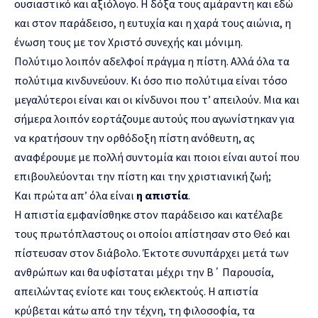
ουσιαστικό και αξιόλογο. Η δόξα τους αμάραντη και εδώ
και στον παράδεισο, η ευτυχία και η χαρά τους αιώνια, η
ένωση τους με τον Χριστό συνεχής και μόνιμη.
Πολύτιμο λοιπόν αδελφοί πράγμα η πίστη. Αλλά όλα τα
πολύτιμα κινδυνεύουν. Κι όσο πιο πολύτιμα είναι τόσο
μεγαλύτεροι είναι και οι κίνδυνοι που τ’ απειλούν. Μια και
σήμερα λοιπόν εορτάζουμε αυτούς που αγωνίστηκαν για
να κρατήσουν την ορθόδοξη πίστη ανόθευτη, ας
αναφέρουμε με πολλή συντομία και ποιοι είναι αυτοί που
επιβουλεύονται την πίστη και την χριστιανική ζωή;
Και πρώτα απ’ όλα είναι
η απιστία
.
Η απιστία εμφανίσθηκε στον παράδεισο και κατέλαβε
τους πρωτόπλαστους οι οποίοι απίστησαν στο Θεό και
πίστευσαν στον διάβολο. Έκτοτε συνυπάρχει μετά των
ανθρώπων και θα υφίσταται μέχρι την Β΄ Παρουσία,
απειλώντας ενίοτε και τους εκλεκτούς. Η απιστία
κρύβεται κάτω από την τέχνη, τη φιλοσοφία, τα