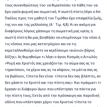
τους συνανθρώπους του· να θεραπεύσει τα πάθη του· να
έχει υγεία ψυχική και σωματική. Η σωστή πίστη λέγει ο Απ.
Παύλος προς τον μαθητή του Τιμόθεο έχει επαγγελία ζωής,
της νυν και της μελλούσης (Α΄ Τιμ. 4,8). Κι αν ακόμη για
διαφόρους λόγους χάσουμε τη σωματική μας υγεία, η
σωστή πίστη θα μας βοηθήσει να υπομένουμε την νόσο ή
τις νόσους που μας κατατρύχουν και να τις
εκμεταλλευθούμε ώστε να κερδίσουμε «αιώνιον βάρος
δόξης». Ας θυμηθούμε τι λέγει ο άγιος Κοσμάς ο Αιτωλός·
«Ψυχή και Χριστός σας χρειάζονται· το σώμα σας ας το
τηγανίσουν, τα χέρια σας ας τα κόψουν, τα μάτια σας ας
τα βγάλουν, τίποτα δεν είναι· τίποτα δεν σας βλάπτει, αν
δεν χάσετε το Χριστό και την πίστη σας». Και πράγματι τι
έχασαν οι διάφοροι άγιοι που υπέστησαν τα πάντα για
την πίστη τους; Εκτός από την πρόσκαιρη και παροδική
οδύνη που υπέστησαν χάριν του Χριστού τίποτα το