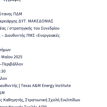
ρύτανης ΠΔΜ
φερειάρχης ΔΥΤ. ΜΑΚΕΔΟΝΙΑΣ
έας / στρατηγικής του Συνεδρίου
 – Διευθυντής ΠΜΣ «Ενεργειακές
ισήμων
 Μαΐου 2025
 –Περιβάλλον
:30
λλον
υθυντής | Texas A&M Energy Institute
ΠΔΜ
ς Καθηγητής, Στρατιωτική Σχολή Ευελπίδων
τρια Νομικής Σχολής ΔΠΘ