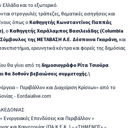
 Ελλάδα και το εξωτερικό.
ται στρογγυλές τράπεζες, θεματικές εισηγήσεις και
μένους όπως ο
Καθηγητής Κωνσταντίνος Παππάς
e)
, ο
Καθηγητής Χαράλαμπος Βασιλειάδης (Columbia
Σύμβουλος της ΜΕΤΑΒΑΣΗ Α.Ε. Δέσποινα Γκαράνη
, και
ανεπιστήμια, ερευνητικά κέντρα και φορείς της δημόσιας
ου θα γίνει από τη
δημοσιογράφο Ρίτα Τσιούρα
και θα δοθούν βεβαιώσεις συμμετοχής.\
ΑΚΕΔΟΝΙΑΣ
 Ενεργειακές Επενδύσεις και Περιβάλλον »
νας και Καινοτομίας (ΠΑ.Κ.Ε.Κ. ) – «ΤΗΜΕΝΟΣ» –