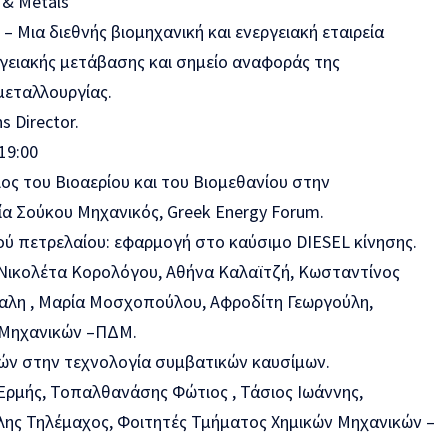
& Metals
 Μια διεθνής βιομηχανική και ενεργειακή εταιρεία
γειακής μετάβασης και σημείο αναφοράς της
μεταλλουργίας.
 Director.
19:00
λος του Βιοαερίου και του Βιομεθανίου στην
ία Σούκου Μηχανικός, Greek Energy Forum.
ύ πετρελαίου: εφαρμογή στο καύσιμο DIESEL κίνησης.
 Νικολέτα Κορολόγου, Αθήνα Καλαϊτζή, Κωσταντίνος
αλη , Μαρία Μοσχοπούλου, Αφροδίτη Γεωργούλη,
 Μηχανικών –ΠΔΜ.
ών στην τεχνολογία συμβατικών καυσίμων.
Ερμής, Τοπαλθανάσης Φώτιος , Τάσιος Ιωάννης,
ης Τηλέμαχος, Φοιτητές Τμήματος Χημικών Μηχανικών –