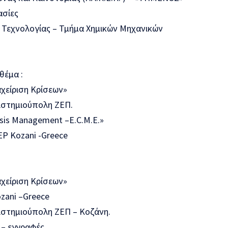
ασίες
 Τεχνολογίας – Τμήμα Χημικών Μηχανικών
θέμα :
αχείριση Κρίσεων»
ιστημιούπολη ΖΕΠ.
isis Management –E.C.M.E.»
ZEP Kozani -Greece
αχείριση Κρίσεων»
ozani –Greece
ιστημιούπολη ΖΕΠ – Κοζάνη.
 – εγγραφές