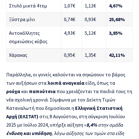
Στυλό μικτά 4τεμ
1,07€
1,12€
4,67%
Ξύστρα μίνι
0,74€
0,93€
25,68%
Αυτοκόλλητες
4,93€
5,12€
3,85%
σημειώσεις κύβος
Χάρακας
0,95€
1,35€
42,11%
Παράλληλα, οι γονείς καλούνται να σηκώσουν το βάρος
των αυξήσεων στα
λοιπά αναγκαία
είδη, όπως τα
ρούχα
και
παπούτσια
που χρειάζονται τα παιδιά τους τη
νέα σχολική χρονιά. Σύμφωνα με τον Δείκτη Τιμών
Καταναλωτή που δημοσίευσε η
Ελληνική Στατιστική
Αρχή (ΕΛΣΤΑΤ)
στις 8 Αυγούστου, στη σύγκριση Ιουλίου
2025 με Ιούλιο 2024, υπήρξε αύξηση «
8,4%
στην ομάδα
ένδυση και υπόδηση
, λόγω αύξησης των τιμών στα είδη