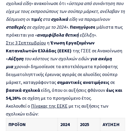
σχολικά είδη
» ανακοίνωσε ότι «
ύστερα από συνάντηση που
είχα με τους εκπροσώπους των σούπερ μάρκετ, ανέλαβαν τη
δέσμευση οι
τιμές
στα
σχολικά
είδη να παραμείνουν
σταθερές
σε σχέση με το 2024».
Πανηγύρισε
μάλιστα πως
πρόκειται για
«
αναμφίβολα θετική
εξέλιξη
».
Στις 3 Σεπτεμβρίου
η
Ένωση Εργαζομένων
Καταναλωτών Ελλάδας (ΕΕΚΕ)
της ΓΣΕΕ σε Ανακοίνωση
«
Αύξηση
του κόστους των σχολικών ειδών
για ακόμη
μια
χρονιά
» δημοσίευσε τα αποτελέσματα πρόσφατης
δειγματοληπτικής έρευνας αγοράς σε αλυσίδες σούπερ
μάρκετ, καταγράφοντας
σημαντικές ανατιμήσεις
σε
βασικά σχολικά
είδη, όπου οι αυξήσεις φθάνουν
έως και
54,26%
σε σχέση με το προηγούμενο έτος.
Ακολουθεί ο
Πίνακας της ΕΕΚΕ
με τις αυξήσεις των
σχολικών ειδών:
ΠΡΟΪΟΝ
2024
2025
ΑΥΞΗΣΗ