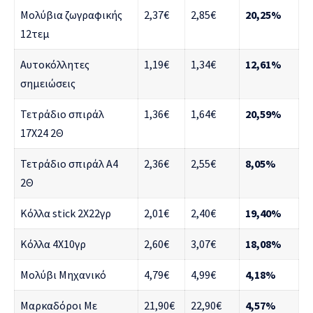
Μολύβια ζωγραφικής
2,37€
2,85€
20,25%
12τεμ
Αυτοκόλλητες
1,19€
1,34€
12,61%
σημειώσεις
Τετράδιο σπιράλ
1,36€
1,64€
20,59%
17X24 2Θ
Τετράδιο σπιράλ A4
2,36€
2,55€
8,05%
2Θ
Κόλλα stick 2X22γρ
2,01€
2,40€
19,40%
Κόλλα 4X10γρ
2,60€
3,07€
18,08%
Μολύβι Μηχανικό
4,79€
4,99€
4,18%
Μαρκαδόροι Με
21,90€
22,90€
4,57%