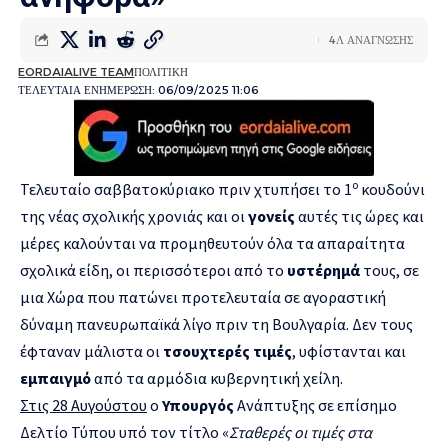
4Λ ΑΝΑΓΝΩΣΗΣ
EORDAIALIVE TEAM
ΠΟΛΙΤΙΚΗ
ΤΕΛΕΥΤΑΙΑ ΕΝΗΜΕΡΩΣΗ: 06/09/2025 11:06
ο
Τελευταίο σαββατοκύριακο πριν χτυπήσει το 1
κουδούνι
της νέας σχολικής χρονιάς και οι
γονείς
αυτές τις ώρες και
μέρες καλούνται να προμηθευτούν όλα τα απαραίτητα
σχολικά είδη, οι περισσότεροι από το
υστέρημά
τους, σε
μια Χώρα που πατώνει προτελευταία σε αγοραστική
δύναμη πανευρωπαϊκά λίγο πριν τη Βουλγαρία. Δεν τους
έφταναν μάλιστα οι
τσουχτερές τιμές
, υφίστανται και
εμπαιγμό
από τα αρμόδια κυβερνητική χείλη.
Στις 28 Αυγούστου
ο
Υπουργός
Ανάπτυξης σε επίσημο
Δελτίο Τύπου υπό τον τίτλο «
Σταθερές οι τιμές στα