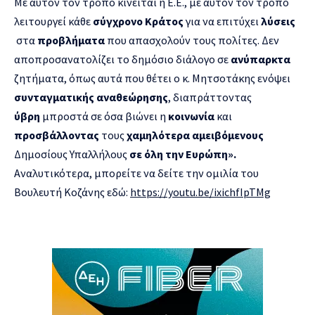
Με αυτόν τον τρόπο κινείται η Ε.Ε., με αυτόν τον τρόπο
λειτουργεί κάθε
σύγχρονο Κράτος
για να επιτύχει
λύσεις
στα
προβλήματα
που απασχολούν τους πολίτες. Δεν
αποπροσανατολίζει το δημόσιο διάλογο σε
ανύπαρκτα
ζητήματα, όπως αυτά που θέτει ο κ. Μητσοτάκης ενόψει
συνταγματικής αναθεώρησης
, διαπράττοντας
ύβρη
μπροστά σε όσα βιώνει η
κοινωνία
και
προσβάλλοντας
τους
χαμηλότερα αμειβόμενους
Δημοσίους Υπαλλήλους
σε όλη την Ευρώπη».
Αναλυτικότερα, μπορείτε να δείτε την ομιλία του
Βουλευτή Κοζάνης εδώ:
https://youtu.be/ixichfIpTMg