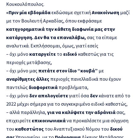
Κουκουλόπουλος.
«Πριν μία εβδομάδα
εκδώσαμε σχετική
Ανακοίνωση
μαζί
με τον Βουλευτή Αρκαδίας, όπου εκφράσαμε
κατηγορηματικά την κάθετη διαφωνία μας στην
κατάργηση. Δεν θα τα επαναλάβω,
σας τα είπαμε
αναλυτικά. Εκπλήσσομαι, όμως, γιατί εσείς
– όχι μόνο
καταργείτε
το
ειδικό
καθεστώς για τις
περιοχές μετάβασης,
– όχι μόνο μας
πετάτε στον ίδιο “κουβά”
με
αναρίθμητες άλλες
περιοχές πανελλαδικά που έχουν
παντελώς
διαφορετικά
προβλήματα,
– όχι μόνο
δεν απολογείστε
γιατί όσα
δεν
κάνατε από το
2022 μέχρι σήμερα για το συγκεκριμένο ειδικό καθεστώς,
– αλλά παράλληλα,
για να καλύψετε την αδράνειά
σας,
επιχειρείτε
επικοινωνιακά
να προκαλέσετε μια σύγχυση
του
καθεστώτος
του Αναπτυξιακού Νόμου του
δικού
σας
Υπουργείου, με το
Πρόγραμμα
Δίκαιης Μετάβασης