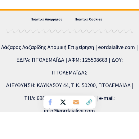
Πολιτική Απορρήτου
Πολιτική Cookies
Λάζαρος Λαζαρίδης Ατομική Επιχείρηση | eordaialive.com |
ΕΔΡΑ: ΠΤΟΛΕΜΑΪΔΑ | ΑΦΜ: 125508663 | ΔΟΥ:
ΠΤΟΛΕΜΑΪΔΑΣ
ΔΙΕΥΘΥΝΣΗ: ΚΑΥΚΑΣΟΥ 44, Τ.Κ. 50200, ΠΤΟΛΕΜΑΪΔΑ |
ΤΗΛ: 6981893715, 2463504856 | e-mail:
info@eordaialive.com
Νόμιμος εκπρόσωπος: Λάζαρος Λαζαρίδης | Διευθυντής
σύνταξης: Λάζαρος Λαζαρίδης | Διαχειριστής: Λάζαρος