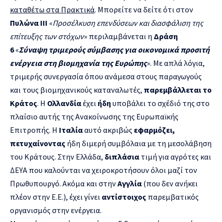
καταθέτω στα Πρακτικά
. Μπορείτε να δείτε ότι στον
Πυλώνα III
«
Προσέλκυση επενδύσεων και διασφάλιση της
επίτευξης των στόχων
» περιλαμβάνεται η
Δράση
6
«
Σύναψη τριμερούς σύμβασης για οικονομικά προσιτή
ενέργεια στη βιομηχανία της Ευρώπης
». Με απλά λόγια,
τριμερής συνεργασία όπου ανάμεσα στους παραγωγούς
και τους βιομηχανικούς καταναλωτές,
παρεμβάλλεται το
Κράτος
. Η
Ολλανδία
έχει
ήδη
υποβάλει το σχέδιό της στο
πλαίσιο αυτής της Ανακοίνωσης της Ευρωπαϊκής
Επιτροπής. Η
Ιταλία
αυτό ακριβώς
εφαρμόζει,
πετυχαίνοντας
ήδη διμερή συμβόλαια με τη μεσολάβηση
του Κράτους. Στην Ελλάδα,
διπλάσια
τιμή για αγρότες και
ΔΕΥΑ που καλούνται να χειροκροτήσουν όλοι μαζί τον
Πρωθυπουργό. Ακόμα και στην
Αγγλία
(που δεν ανήκει
πλέον στην Ε.Ε.), έχει γίνει
αντίστοιχος
παρεμβατικός
οργανισμός στην ενέργεια.