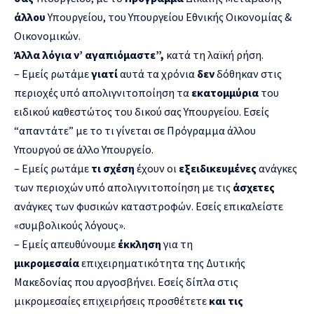
άλλου
Υπουργείου, του Υπουργείου Εθνικής Οικονομίας &
Οικονομικών.
Άλλα λόγια ν’ αγαπιόμαστε”,
κατά τη λαϊκή ρήση.
– Εμείς ρωτάμε
γιατί
αυτά τα χρόνια
δεν
δόθηκαν στις
περιοχές υπό απολιγνιτοποίηση τα
εκατομμύρια
του
ειδικού καθεστώτος του δικού σας Υπουργείου. Εσείς
“απαντάτε” με το τι γίνεται σε Πρόγραμμα άλλου
Υπουργού σε άλλο Υπουργείο.
– Εμείς ρωτάμε
τι σχέση
έχουν οι
εξειδικευμένες
ανάγκες
των περιοχών υπό απολιγνιτοποίηση με τις
άσχετες
ανάγκες των φυσικών καταστροφών. Εσείς επικαλείστε
«συμβολικούς λόγους».
– Εμείς απευθύνουμε
έκκληση
για τη
μικρομεσαία
επιχειρηματικότητα της Δυτικής
Μακεδονίας που αργοσβήνει. Εσείς δίπλα στις
μικρομεσαίες επιχειρήσεις προσθέτετε
και τις