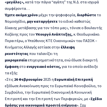
«μεγάλες»,
κατά την πάγια “αγάπη” της Ν.Δ. στα ισχυρά
συμφέροντα…
Έχετε ακόμα χρόνο
μέχρι την ψηφοφορία,
διορθώστε
το
Νομοσχέδιο,
μην καταργήσετε
το ειδικό καθεστώς
δίκαιης μετάβασης για τον τόπο μας», τόνισε ο Βουλευτής
Κοζάνης προς τον
Υπουργό Ανάπτυξης,
κ. Θεοδωρικάκο.
Περαιτέρω, ο Υπεύθυνος ΚΤΕ Οικονομικών του ΠΑΣΟΚ –
Κινήματος Αλλαγής εστίασε στην
έλλειψη
ρευστότητας
που ταλανίζει τη
μικρομεσαία
επιχειρηματικότητα, ενώ έδωσε διακριτή
έμφαση
στο
ενεργειακό κόστος,
για το οποίο ανέδειξε
τα εξής:
«Στις
26 Φεβρουαρίου
2025 η
Ευρωπαϊκή Επιτροπή
εξέδωσε Ανακοίνωση προς το Ευρωπαϊκό Κοινοβούλιο, το
Συμβούλιο, την Ευρωπαϊκή Οικονομική & Κοινωνική
Επιτροπή και την Επιτροπή των Περιφερειών, με «
Σχέδιο
δράσης για οικονομικά προσιτή ενέργεια
».
Την