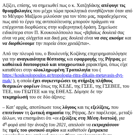
Αξίζει, επίσης, να σημειωθεί πως ο κ. Χατζηδάκης
απέφυγε τις
θριαμβολογίες
που μέχρι τώρα προκλητικά συνηθίζονταν όταν από
το Μέγαρο Μαξίμου μιλούσαν για τον τόπο μας, παραδεχόμενος
πως από το έργο της αντιπολίτευσης μπορούν πράγματι να
επέρχονται διορθώσεις στην κυβερνητική δράση. Σημείωσε
ειδικότερα στον Π. Κουκουλόπουλο πως «
βεβαίως δουλειά σας
είναι να μας ελέγχεται και δική μας δουλειά είναι
να σας ακούμε
και
να διορθώνουμε
την πορεία όπου χρειάζεται
».
Από την πλευρά του, ο Βουλευτής Κοζάνης επιχειρηματολόγησε
για την
αναγκαιότητα θέσπισης
και
εφαρμογής
της
Ρήτρας
με
καθολικά διυπουργικό και υποχρεωτικό
χαρακτήρα, όπως είχε
καταθέσει στην
ολοκληρωμένη Τροπολογία
του (
https://koukoulopoulos.gr/tropologia-ritra-dikaiis-metavasis-dyt-
mak/
), η οποία
έχει συγκεντρώσει τη στήριξη πλήθους
θεσμικών φορέων
όπως της ΚΕΔΕ, της ΓΣΕΕ, της ΓΣΕΒΕΕ, του
ΤΕΕ, του ΓΕΩΤΕΕ και της ΕΘΕΑΣ. Δόμησε δε την
τεκμηρίωσή
του σε δύο άξονες:
– Κατ’ αρχάς, αποτύπωσε τους
λόγους
και τις
εξελίξεις,
που
επιτείνουν
τη
ζωτική σημασία
της Ρήτρας. Δεν παρέλειψε, μεταξύ
άλλων, να επισημάνει ότι «
οι
εξελίξεις στη Μέση Ανατολή
, για
η
4
φορά από την άνοιξη του 2021, απειλούν να
εκτροχιάσουν
τις
τιμές του φυσικού αερίου
και καθιστούν
έμπρακτα