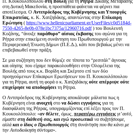
Π. Κουκουλόπουλου
στη Βουλή
για τη
Ρήτρα
Δίκαιης Μετάβασης
στη Δυτική Μακεδονία, η προσπάθεια φαίνεται να φέρνει πια
αποτέλεσμα. Ο
Αντιπρόεδρος της Κυβέρνησης και Υπουργός
Επικρατείας
, κ. Κ. Χατζηδάκης, απαντώντας στην
Επίκαιρη
Ερώτηση
(
https://www.hellenicparliament.gr/UserFiles/c0d5184d-
7550-4265-8e0b-078e1bc7375a/12960716.pdf
) του Βουλευτή
Κοζάνης, “άνοιξε
παράθυρο” αίσιας έκβασης
του αγώνα για τη
Ρήτρα στην επικείμενη συνάντηση του Πρωθυπουργού με την
Περιφερειακή Ένωση Δήμων (Π.Ε.Δ.), κάτι που βεβαίως μένει να
επιβεβαιωθεί στην πράξη.
Σε μια συζήτηση που δεν θύμιζε σε τίποτα το “ρεσιτάλ” άγνοιας
και οίησης που είχαμε παρακολουθήσει στην Ολομέλεια της
Βουλής από τους κ.κ. Βορίδη και Σκέρτσο επί των δύο
προηγούμενων Επίκαιρων Ερωτήσεων του Π. Κουκουλόπουλου
για τη Ρήτρα, αυτή τη φορά ο κ. Χατζηδάκης
ούτε απέρριψε ούτε
επιχείρησε να αποδομήσει
τη Ρήτρα.
Ο Αντιπρόεδρος της Κυβέρνησης αποκάλυψε μάλιστα πως η
Κυβέρνηση είναι
ανοιχτή
στο
να δώσει εγγυήσεις
για τη
διασφάλιση της Ρήτρας, υπογραμμίζοντας επί λέξει προς τον Π.
Κουκουλόπουλο: «
αν θέλετε
, όμως,
περαιτέρω εγγυήσεις
γι’ αυτό,
είμαστε
στη διάθεσή σας,
και εγώ προσωπικά
να συζητήσουμε,
αλλά
και ο ίδιος ο Πρωθυπουργός
στη συνάντηση που θα κάνει με
την Αυτοδιοίκηση σύντομα
».