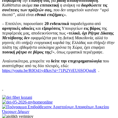
εσφαλμένη
την
επιλογή σας
για
βίαιη απολιγνιτοποίηση
.
Καθίσταται ακόμα
πιο επιτακτική
η ανάγκη να
διορθώσετε τις
συνέπειες των πράξεών σας,
που δεν υπηρετούν κανέναν “ιερό
σκοπό”, αλλά είναι
εθνικά επιζήμιες
».
– Επιπλέον, παρουσίασε
20 ενδεικτικά
παραδείγματα από
αρνητικές αδικίες
και
εξαιρέσεις
Υπουργείων
εις βάρος
της
περιφέρειάς μας, αποδεικνύοντας πως «
τελικά, όχι Ρήτρα
Δίκαιης
Μετάβασης δεν
εφαρμόζεται για τη Δυτική Μακεδονία, αλλά το
γεγονός ότι υπήρξε ενεργειακή καρδιά της Ελλάδας και στήριξε στην
πλάτη της εβδομήντα ολόκληρα χρόνια τη Χώρα, έχει επιφέρει
ποινική ρήτρα σε βάρος της!
», όπως εμφατικά περιέγραψε.
Αναλυτικότερα, μπορείτε να
δείτε την επιχειρηματολογία
που
αναπτύχθηκε από τις δύο πλευρές, εδώ:
https://youtu.be/R0O41y4fkrs?si=71Pi2VrEU6SQOguR
.