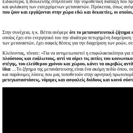
Ειδικότερα, η Βουλευτής στηλίτευσε την νομοθετική διάταξη που πρ
και φυλάκιση των εισερχόμενων μεταναστών. Πρόκειται, όπως ανέφ
που ζουν και εργάζονται στην χώρα εδώ και δεκαετίες, οι οποί
Στην συνέχεια, η κ. Βέττα ανέφερε
ότι το μεταναστευτικό ζήτημα 
οποίος έχει στο ενεργητικό του την ιδιαίτερα πετυχημένη διαχείρι
των μεταναστών, έχει σαφείς θέσεις για την διαχείριση των ροών, 
Κλείνοντας, τόνισε: «Για να αντιμετωπιστεί η επιφυλακτικότητα για
πλούσιους και ευάλωτους, αντί να αίρει τις αιτίες του κοινωνι
στέγης, του ελεύθερου χρόνου και χώρου, κάνει τα ακριβώς αντ
ίδια
…Το ζήτημα της μετανάστευσης είναι ένα ακόμη πεδίο όπου, σε 
και παράνομες λύσεις που μας τοποθετούν στην αρνητική πρωτοπορ
μετεγκαταστάσεις, νόμιμες και ασφαλείς διόδους και κοινό σύ