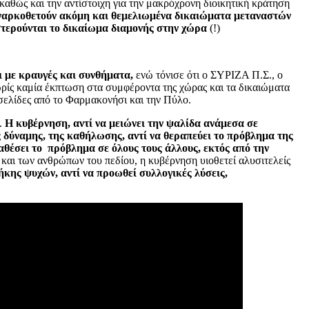
καθώς και την αντίστοιχη για την μακρόχρονη διοικητική κράτηση
υ ναρκοθετούν ακόμη και θεμελιωμένα δικαιώματα μεταναστών
 στερούνται το δικαίωμα διαμονής στην χώρα
(!)
ι με κραυγές και συνθήματα,
ενώ τόνισε ότι ο ΣΥΡΙΖΑ Π.Σ., ο
χωρίς καμία έκπτωση στα συμφέροντα της χώρας και τα δικαιώματα
 σελίδες από το Φαρμακονήσι και την Πύλο.
.
Η κυβέρνηση, αντί να μειώνει την ψαλίδα ανάμεσα σε
ής δύναμης, της καθήλωσης, αντί να θεραπεύει το πρόβλημα της
ταθέσει το πρόβλημα σε όλους τους άλλους, εκτός από την
ν και των ανθρώπων του πεδίου, η κυβέρνηση υιοθετεί αλυσιτελείς
κης ψυχών, αντί να προωθεί συλλογικές λύσεις,