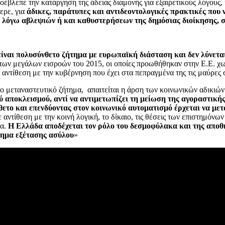
οέβλεπε την κατάργηση της άδειας διαμονής για εξαιρετικούς λόγους, 
ερε, για
άδικες, παράτυπες και αντιδεοντολογικές πρακτικές πο
οι, λόγω αβλεψιών ή και καθυστερήσεων της δημόσιας διοίκησης,
είναι πολυσύνθετο ζήτημα με ευρωπαϊκή διάσταση και δεν λύνετα
ση των μεγάλων εισροών του 2015, οι οποίες προωθήθηκαν στην Ε.Ε. 
σε αντίθεση με την κυβέρνηση που έχει στα πεπραγμένα της τις μαύρες
 το μεταναστευτικό ζήτημα, απαιτείται η άρση των κοινωνικών αδικιών
κού αποκλεισμού, αντί να αντιμετωπίζει τη μείωση της αγοραστικ
ίθετο και επενδύοντας στον κοινωνικό αυτοματισμό έρχεται να με
αντίθεση με την κοινή λογική, το δίκαιο, τις θέσεις των επιστημόνω
ία.
Η Ελλάδα αποδέχεται τον ρόλο του δεσμοφύλακα και της αποθή
στημα εξέτασης ασύλου
»