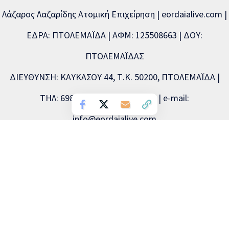
Λάζαρος Λαζαρίδης Ατομική Επιχείρηση | eordaialive.com |
ΕΔΡΑ: ΠΤΟΛΕΜΑΪΔΑ | ΑΦΜ: 125508663 | ΔΟΥ:
ΠΤΟΛΕΜΑΪΔΑΣ
ΔΙΕΥΘΥΝΣΗ: ΚΑΥΚΑΣΟΥ 44, Τ.Κ. 50200, ΠΤΟΛΕΜΑΪΔΑ |
ΤΗΛ: 6981893715, 2463504856 | e-mail:
info@eordaialive.com
Νόμιμος εκπρόσωπος: Λάζαρος Λαζαρίδης | Διευθυντής
σύνταξης: Λάζαρος Λαζαρίδης | Διαχειριστής: Λάζαρος
Λαζαρίδης | Δικαιούχος (domain name): Λάζαρος Λαζαρίδης
Copyright © 2026 Eordaialive.com, All Rights Reserved