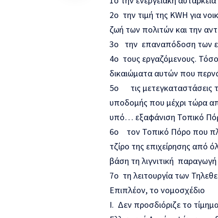
1
ο
την ενεργειακή αυτάρκεια
2
ο
την τιμή της KWH για νοι
ζωή των πολιτών και την αν
3
ο
την επαναπόδοση των 
4
ο
τους εργαζόμενους. Τόσο 
δικαιώματα αυτών που περνά
5
ο
τις μετεγκαταστάσεις
υποδομής που μέχρι τώρα α
υπό… εξαφάνιση Τοπικό Πό
6
ο
τον Τοπικό Πόρο που πλ
τζίρο της επιχείρησης από όλ
βάση τη λιγνιτική παραγωγή 
7
ο
τη λειτουργία των Τηλε
Επιπλέον, το νομοσχέδιο
Ι. Δεν προσδιόριζε το τίμημ