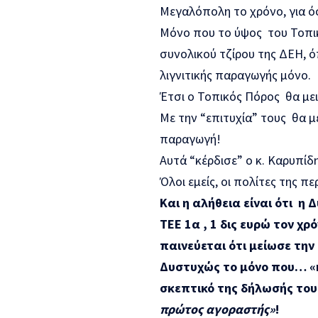
Μεγαλόπολη το χρόνο, για ό
Μόνο που το ύψος του Τοπικ
συνολικού τζίρου της ΔΕΗ, ό
λιγνιτικής παραγωγής μόνο.
Έτσι ο Τοπικός Πόρος θα με
Με την “επιτυχία” τους θα με
παραγωγή!
Αυτά “κέρδισε” ο κ. Καρυπίδ
Όλοι εμείς, οι πολίτες της π
Και η αλήθεια είναι ότι η 
ΤΕΕ
1α
, 1 δις ευρώ τον χρ
παινεύεται ότι μείωσε την
Δυστυχώς το μόνο που… «κ
σκεπτικό της δήλωσής του
πρώτος αγοραστής»
!