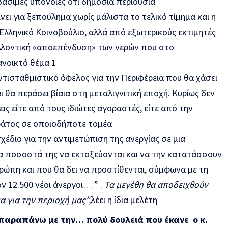
άσιμες υπόνοιες ότι δημόσια περιουσία
ει για ξεπούλημα χωρίς μάλιστα το τελικό τίμημα και η
Ελληνικό Κοινοβούλιο, αλλά από εξωτερικούς εκτιμητές
ελλοντική «αποεπένδυση» των νερών που στο
ανοικτό θέμα
1
ντισταθμιστικό όφελος για την Περιφέρεια που θα χάσει
ι θα περάσει βίαια στη μεταλιγνιτική εποχή. Κυρίως δεν
ς είτε από τους ιδιώτες αγοραστές, είτε από την
ράτος σε οποιοδήποτε τομέα
έδιο για την αντιμετώπιση της ανεργίας σε μια
τα ποσοστά της να εκτοξεύονται και να την κατατάσσουν
ρώπη και που θα δει να προστίθενται, σύμφωνα με τη
ν 12.500 νέοι άνεργοι… ” .
Τ
α μεγέθη θα αποδειχθούν
α για την περιοχή μας”,
λέει η ίδια μελέτη
 παραπάνω με την… πολύ δουλειά που έκανε ο κ.