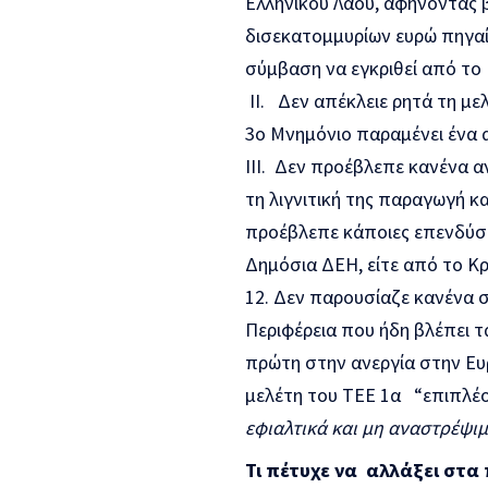
Ελληνικού Λαού, αφήνοντας β
δισεκατομμυρίων ευρώ πηγαίν
σύμβαση να εγκριθεί από το 
ΙΙ. Δεν απέκλειε ρητά τη μ
3
ο
Μνημόνιο παραμένει ένα 
ΙΙΙ. Δεν προέβλεπε κανένα α
τη λιγνιτική της παραγωγή κα
προέβλεπε κάποιες επενδύσει
Δημόσια ΔΕΗ, είτε από το Κ
Δεν παρουσίαζε κανένα σχ
Περιφέρεια που ήδη βλέπει 
πρώτη στην ανεργία στην Ευ
μελέτη του ΤΕΕ
1α
“επιπλέο
εφιαλτικά και μη αναστρέψιμ
Τι πέτυχε να αλλάξει στα