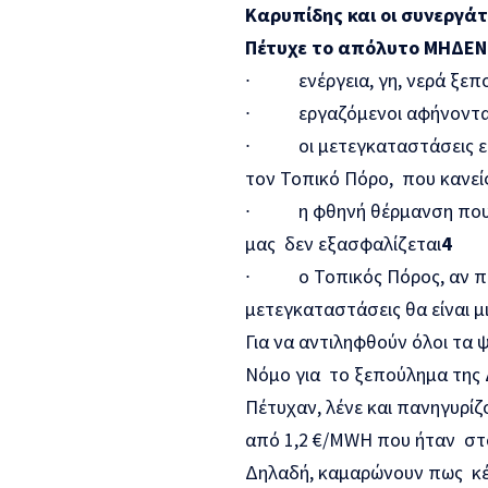
Καρυπίδης και οι συνεργάτ
Πέτυχε το απόλυτο ΜΗΔΕΝ
∙
ενέργεια, γη, νερά ξεπ
∙
εργαζόμενοι αφήνοντα
∙
οι μετεγκαταστάσεις 
τον Τοπικό Πόρο, που κανείς
∙
η φθηνή θέρμανση που
μας δεν εξασφαλίζεται
4
∙
ο Τοπικός Πόρος, αν π
μετεγκαταστάσεις θα είναι μ
Για να αντιληφθούν όλοι τα 
Νόμο για το ξεπούλημα της Δ
Πέτυχαν, λένε και πανηγυρίζ
από 1,2 €/MWH που ήταν στο
Δηλαδή, καμαρώνουν πως κέρ