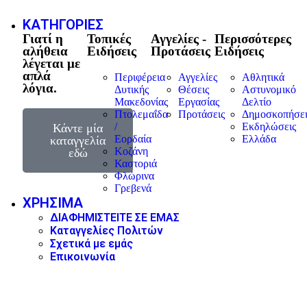
ΚΑΤΗΓΟΡΙΕΣ
Γιατί η
Τοπικές
Αγγελίες -
Περισσότερες
αλήθεια
Ειδήσεις
Προτάσεις
Ειδήσεις
λέγεται με
απλά
Περιφέρεια
Αγγελίες
Αθλητικά
λόγια.
Δυτικής
Θέσεις
Αστυνομικό
Μακεδονίας
Εργασίας
Δελτίο
Πτολεμαΐδα
Προτάσεις
Δημοσκοπήσει
/
Εκδηλώσεις
Κάντε μία
Εορδαία
Ελλάδα
καταγγελία
Κοζάνη
εδώ
Καστοριά
Φλώρινα
Γρεβενά
ΧΡΗΣΙΜΑ
ΔΙΑΦΗΜΙΣΤΕΙΤΕ ΣΕ ΕΜΑΣ
Καταγγελίες Πολιτών
Σχετικά με εμάς
Επικοινωνία