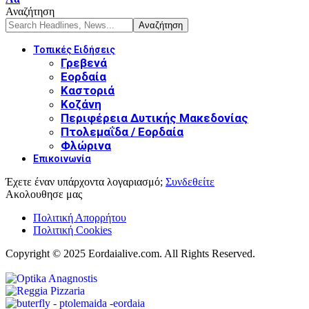
Αναζήτηση
Τοπικές Ειδήσεις
Γρεβενά
Εορδαία
Καστοριά
Κοζάνη
Περιφέρεια Δυτικής Μακεδονίας
Πτολεμαΐδα / Εορδαία
Φλώρινα
Επικοινωνία
Έχετε έναν υπάρχοντα λογαριασμό;
Συνδεθείτε
Ακολουθησε μας
Πολιτική Απορρήτου
Πολιτική Cookies
Copyright © 2025 Eordaialive.com. All Rights Reserved.