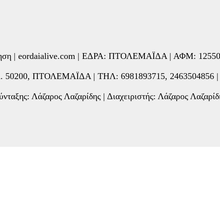
ίρηση | eordaialive.com | ΕΔΡΑ: ΠΤΟΛΕΜΑΪΔΑ | ΑΦΜ: 12
0200, ΠΤΟΛΕΜΑΪΔΑ | ΤΗΛ: 6981893715, 2463504856 | e-
νταξης: Λάζαρος Λαζαρίδης | Διαχειριστής: Λάζαρος Λαζαρίδ