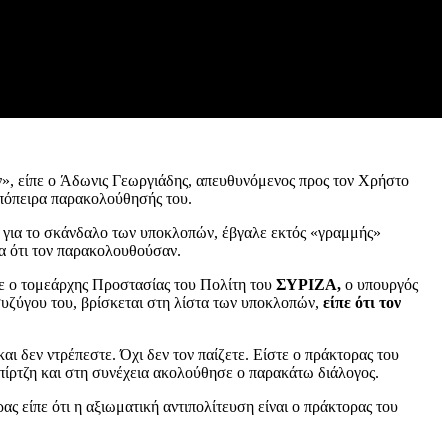
 είπε ο Άδωνις Γεωργιάδης, απευθυνόμενος προς τον Χρήστο
απόπειρα παρακολούθησής του.
η για το σκάνδαλο των υποκλοπών, έβγαλε εκτός «γραμμής»
α ότι τον παρακολουθούσαν.
ε ο τομεάρχης Προστασίας του Πολίτη του
ΣΥΡΙΖΑ,
ο υπουργός
 συζύγου του, βρίσκεται στη λίστα των υποκλοπών,
είπε ότι τον
ι δεν ντρέπεστε. Όχι δεν τον παίζετε. Είστε ο πράκτορας του
πίρτζη και στη συνέχεια ακολούθησε ο παρακάτω διάλογος.
ς είπε ότι η αξιωματική αντιπολίτευση είναι ο πράκτορας του