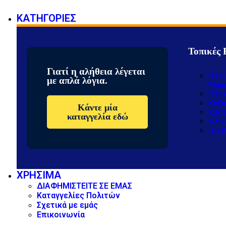
ΚΑΤΗΓΟΡΙΕΣ
Τοπικές 
Γιατί η αλήθεια λέγεται
Περι
με απλά λόγια.
Μακ
Πτολ
Κοζά
Κάντε μία
Καστ
καταγγελία εδώ
Φλώ
Γρεβ
ΧΡΗΣΙΜΑ
ΔΙΑΦΗΜΙΣΤΕΙΤΕ ΣΕ ΕΜΑΣ
Καταγγελίες Πολιτών
Σχετικά με εμάς
Επικοινωνία