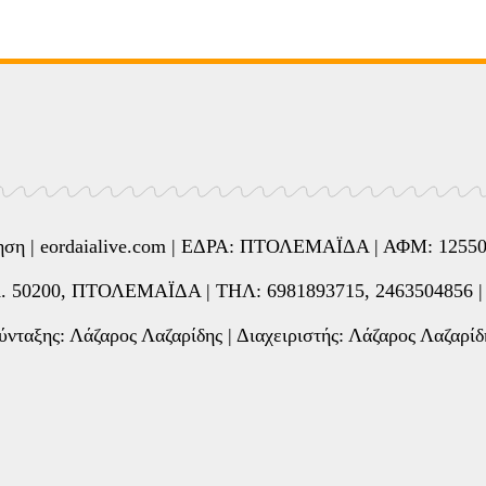
ίρηση | eordaialive.com | ΕΔΡΑ: ΠΤΟΛΕΜΑΪΔΑ | ΑΦΜ: 12
0200, ΠΤΟΛΕΜΑΪΔΑ | ΤΗΛ: 6981893715, 2463504856 | e-
νταξης: Λάζαρος Λαζαρίδης | Διαχειριστής: Λάζαρος Λαζαρίδ