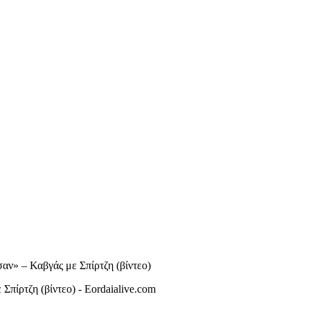
ν» – Καβγάς με Σπίρτζη (βίντεο)