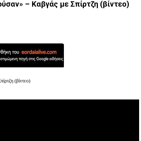
ύσαν» – Καβγάς με Σπίρτζη (βίντεο)
ίρτζη (βίντεο)