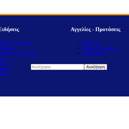
Ειδήσεις
Αγγελίες - Προτάσεις
φέρεια Δυτικής
Αγγελίες
εδονίας
Θέσεις Εργασίας
εμαΐδα / Εορδαία
Προτάσεις
νη
οριά
ρινα
ενά