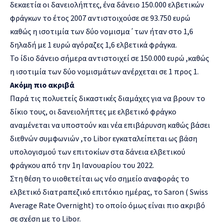
δεκαετία οι δανειολήπτες, ένα δάνειο 150.000 ελβετικών
φράγκων το έτος 2007 αντιστοιχούσε σε 93.750 ευρώ
καθώς η ισοτιμία των δύο νομισμα΄των ήταν στο 1,6
δηλαδή με 1 ευρώ αγόραζες 1,6 ελβετικά φράγκα.
Το ίδιο δάνειο σήμερα αντιστοιχεί σε 150.000 ευρώ ,καθώς
η ισοτιμία των δύο νομισμάτων ανέρχεται σε 1 προς 1.
Ακόμη πιο ακριβά
Παρά τις πολυετείς δικαστικές διαμάχες για να βρουν το
δίκιο τους, οι δανειολήπτες με ελβετικό φράγκο
αναμένεται να υποστούν και νέα επιβάρυνση καθώς βάσει
διεθνών συμφωνιών ,το Libor εγκαταλείπεται ως βάση
υπολογισμού των επιτοκίων στα δάνεια ελβετικού
φράγκου από την 1η Ιανουαρίου του 2022.
Στη θέση το υιοθετείται ως νέο σημείο αναφοράς το
ελβετικό διατραπεζικό επιτόκιο ημέρας, το Saron ( Swiss
Average Rate Overnight) το οποίο όμως είναι πιο ακριβό
σε σχέση με το Libor.