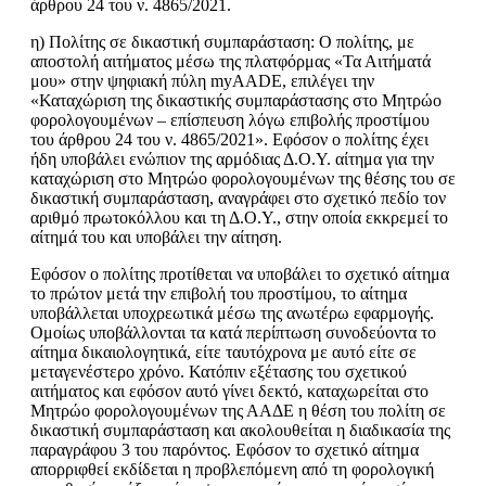
άρθρου 24 του ν. 4865/2021.
η) Πολίτης σε δικαστική συμπαράσταση: Ο πολίτης, με
αποστολή αιτήματος μέσω της πλατφόρμας «Τα Αιτήματά
μου» στην ψηφιακή πύλη myAADE, επιλέγει την
«Καταχώριση της δικαστικής συμπαράστασης στο Μητρώο
φορολογουμένων – επίσπευση λόγω επιβολής προστίμου
του άρθρου 24 του ν. 4865/2021». Εφόσον ο πολίτης έχει
ήδη υποβάλει ενώπιον της αρμόδιας Δ.Ο.Υ. αίτημα για την
καταχώριση στο Μητρώο φορολογουμένων της θέσης του σε
δικαστική συμπαράσταση, αναγράφει στο σχετικό πεδίο τον
αριθμό πρωτοκόλλου και τη Δ.Ο.Υ., στην οποία εκκρεμεί το
αίτημά του και υποβάλει την αίτηση.
Εφόσον ο πολίτης προτίθεται να υποβάλει το σχετικό αίτημα
το πρώτον μετά την επιβολή του προστίμου, το αίτημα
υποβάλλεται υποχρεωτικά μέσω της ανωτέρω εφαρμογής.
Ομοίως υποβάλλονται τα κατά περίπτωση συνοδεύοντα το
αίτημα δικαιολογητικά, είτε ταυτόχρονα με αυτό είτε σε
μεταγενέστερο χρόνο. Κατόπιν εξέτασης του σχετικού
αιτήματος και εφόσον αυτό γίνει δεκτό, καταχωρείται στο
Μητρώο φορολογουμένων της ΑΑΔΕ η θέση του πολίτη σε
δικαστική συμπαράσταση και ακολουθείται η διαδικασία της
παραγράφου 3 του παρόντος. Εφόσον το σχετικό αίτημα
απορριφθεί εκδίδεται η προβλεπόμενη από τη φορολογική