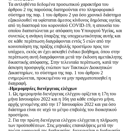
Τα αντληθέντα δεδομένα προσωπικού χαρακτήρα του
άρθρου 2 της παρούσας διατηρούνται στο πληροφοριακό
σύστημα της παρ. 1 του άρθρου 2 για όσο χρονικό διάστημα
εξακολουθεί να υφίσταται άμεσος κίνδυνος δημόσιας υγείας
από τη διασπορά του κορονοϊού COVID-19, η απουσία του
οποίου διαπιστώνεται με απόφαση του Υπουργού Υγείας, και
συνεπώς η ανάγκη ύπαρξης της υποχρεωτικότητας αυτής και
σε κάθε περίπτωση διαγράφονται εντός 5 ετών από την
κοινοποίηση της πράξης επιβολής προστίμου προς τον
υπόχρεο, εκτός αν έχει ασκηθεί ένδικο βοήθημα, όπου στην
περίπτωση αυτή διαγράφονται μετά την έκδοση αμετάκλητης
δικαστικής απόφασης. Στην τελευταία περίπτωση, κατά την
άσκηση προσφυγής ενώπιον των Τακτικών Διοικητικών
Δικαστηρίων, το σύστημα της παρ. 1 του άρθρου 2
ενημερώνεται, προκειμένου να μην πραγματοποιηθεί η
διαγραφή.
-Ημερομηνίες διενέργειας ελέγχων
1. Ως ημερομηνία διενέργειας ελέγχου ορίζεται η 17η του
μήνα Ιανουαρίου 2022 και η 16η για κάθε επόμενο μήνα,
αρχής γενομένης από την 17 Ιανουαρίου 2022 και για όσο
διάστημα είναι σε ισχύ το μέτρο επιβολής του διοικητικού
προστίμου.
2. Για την πρώτη διενέργεια ελέγχου ελέγχεται η πλήρωση
των προϋποθέσεων. Στις μηνιαίες επαναλήψεις μετά την
πρώτη εφαρμογή της διαδικασίας, διενεργείται η διαδικασία