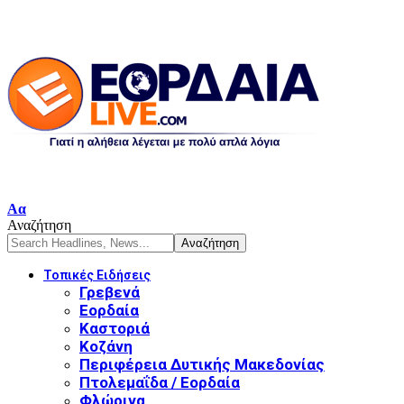
Αα
Αναζήτηση
Τοπικές Ειδήσεις
Γρεβενά
Εορδαία
Καστοριά
Κοζάνη
Περιφέρεια Δυτικής Μακεδονίας
Πτολεμαΐδα / Εορδαία
Φλώρινα