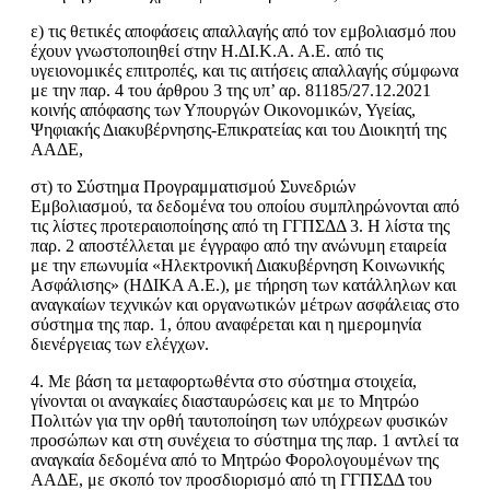
ε) τις θετικές αποφάσεις απαλλαγής από τον εμβολιασμό που
έχουν γνωστοποιηθεί στην Η.ΔΙ.Κ.Α. Α.Ε. από τις
υγειονομικές επιτροπές, και τις αιτήσεις απαλλαγής σύμφωνα
με την παρ. 4 του άρθρου 3 της υπ’ αρ. 81185/27.12.2021
κοινής απόφασης των Υπουργών Οικονομικών, Υγείας,
Ψηφιακής Διακυβέρνησης-Επικρατείας και του Διοικητή της
ΑΑΔΕ,
στ) το Σύστημα Προγραμματισμού Συνεδριών
Εμβολιασμού, τα δεδομένα του οποίου συμπληρώνονται από
τις λίστες προτεραιοποίησης από τη ΓΓΠΣΔΔ 3. Η λίστα της
παρ. 2 αποστέλλεται με έγγραφο από την ανώνυμη εταιρεία
με την επωνυμία «Ηλεκτρονική Διακυβέρνηση Κοινωνικής
Ασφάλισης» (ΗΔΙΚΑ Α.Ε.), με τήρηση των κατάλληλων και
αναγκαίων τεχνικών και οργανωτικών μέτρων ασφάλειας στο
σύστημα της παρ. 1, όπου αναφέρεται και η ημερομηνία
διενέργειας των ελέγχων.
4. Με βάση τα μεταφορτωθέντα στο σύστημα στοιχεία,
γίνονται οι αναγκαίες διασταυρώσεις και με το Μητρώο
Πολιτών για την ορθή ταυτοποίηση των υπόχρεων φυσικών
προσώπων και στη συνέχεια το σύστημα της παρ. 1 αντλεί τα
αναγκαία δεδομένα από το Μητρώο Φορολογουμένων της
ΑΑΔΕ, με σκοπό τον προσδιορισμό από τη ΓΓΠΣΔΔ του