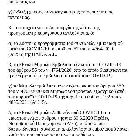
παρούσας και
γ) ένδειξη χρήσης συνταγογράφησης εντός τελευταίας
πενταετίας.
3. Τα στοιχεία για τη δημιουργία της λίστας της
προηγούμενης παραγράφου αντλούνται από:
α) το Σύστημα προγραμματισμού συνεδριών εμβολιασμού
κατά του COVID-19 του άρθρου 57 του ν. 4764/2020
(Α’256) της ΗΔΙΚΑ Α.Ε.
β) το Εθνικό Μητρώο Εμβολιασμών κατά του COVID-19
του άρθρου 55 του ν. 4764/2020, από το οποίο διαπιστώνεται
η διενέργεια ή μη εμβολιασμού κατά του COVID-19,
γ) τα Μητρώα εμβολιασμένων εξωτερικού του άρθρου 55Α
του ν. 4764/2020 και Μητρώα νοσησάντων εξωτερικού από
τον κορονοϊό COVID-19 της παρ. 1 του άρθρου 192 του ν.
4855/2021 (Α’ 215),
δ) το Εθνικό Μητρώο Ασθενών από COVID-19 του
εικοστού ενάτου άρθρου της από 30.3.2020 Πράξης
Νομοθετικού Περιεχομένου (Α’75), από το οποίο
διαπιστώνεται η συνδρομή απαλλαγής από εμβολιασμό λόγω
νόσησης του υπόχρεου φυσικού προσώπου,