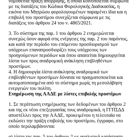
νομοθεσία πράξη απόρριψης, η οποία κοινοποιείται σύμφωνα
με τις διατάξεις του Κώδικα Φορολογικής Διαδικασίας, η
εικόνα του Μητρώου φορολογουμένων παραμένει ίδια και η
επιβολή του προστίμου συνεχίζεται σύμφωνα με τις
διατάξεις του άρθρου 24 του ν. 4865/2021.
3. Το σύστημα της παρ. 1 του άρθρου 2 ενημερώνεται
συνεχώς όσον αφορά στις ενέργειες της παρ. 2 του παρόντος,
και κατά την περίοδο του επόμενου προσδιορισμού των
υπόχρεων επαναπροσδιορίζει τους υπόχρεους των
προηγούμενων περιόδων και όπου απαιτείται δημιουργείται
λίστα των προς αναδρομική ανάκληση επιβληθέντων
προστίμων.
4. Η δημιουργία λίστα ανάκλησης αναδρομικά των
επιβληθέντων προστίμων δύναται να πραγματοποιείται και
αυτοματοποιημένα από το σύστημα χωρίς τη μεσολάβηση
ενεργειών του πολίτη.
Ενημέρωση της ΑΑΔΕ με λίστες επιβολής προστίμων
1. Σε περίπτωση ενημέρωσης των δεδομένων του άρθρου 2
και της εκ νέου επεξεργασίας τους αναδρομικά, η ΓΓΠΣΔΔ
αποστέλλει προς την ΑΑΔΕ, προκειμένου η τελευταία να
εκδώσει την πράξη επιβολής του προστίμου, έγγραφο, στο
οποίο περιλαμβάνονται:
α) λίστα της παρ. 5 του άρθρου 2 με αναλυτική κατάσταση