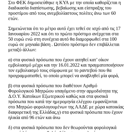
Στο ΦΕΚ δημοσιεύθηκε η ΚΥΑ με την οποία καθορίζεται η
διαδικασία διαπίστωσης, βεβαίωσης και είσπραξης του
προστίμου από τους ανεμβολίαστους πολίτες άνω των 60
ετών.
Σημειώνεται ότι το μέτρο αυτό έχει τεθεί σε ισχύ από τις 17
Ιανουαρίου 2022 και ότι το πρώτο πρόστιμο ανέρχεται στα
50 ευρώ ενώ στη συνέχεια αυτό θα διαμορφωθεί στα 100
ευρώ σε μηνιαία βάση . Ωστόσο πρόστιμο δεν επιβάλλεται
μεταξύ άλλων:
α) στα φυσικά πρόσωπα που έχουν αιτηθεί κατ’ οίκον
εμβολιασμό μέχρι και την 16.01.2022 και πραγματοποιήσουν
τον εμβολιασμό τους σύμφωνα με το ραντεβού που θα
προγραμματισθεί, το οποίο μπορεί να αναβληθεί μία φορά,
β) στα φυσικά πρόσωπα που διαθέτουν Αριθμό
Φορολογικού Μητρώου υπαγόμενο στην αρμοδιότητα της
Δ.Ο.Υ. Κατοίκων Εξωτερικού καθώς και στα φυσικά
πρόσωπα που κατά την ημερομηνία ελέγχου εμφανίζονται
στο Μητρώο φορολογουμένων της ΑΑΔΕ με χώρα κατοικίας
διαφορετική της Ελλάδας,γ) στα φυσικά πρόσωπα που έχουν
ηλικία από 96 ετών και άνω
δ) στα φυσικά πρόσωπα που δεν θεωρούνται φορολογικά