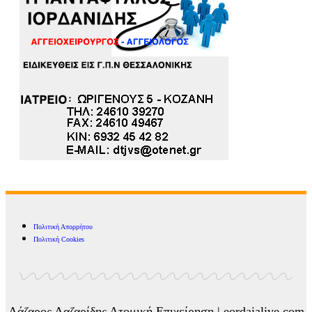
Πολιτική Απορρήτου
Πολιτική Cookies
Λάζαρος Λαζαρίδης Ατομική Επιχείρηση | eordaialive.com