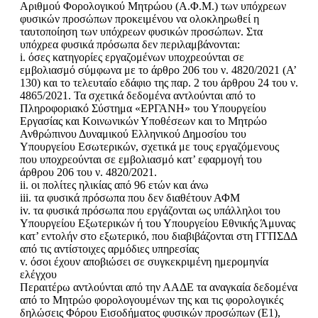
Αριθμού Φορολογικού Μητρώου (Α.Φ.Μ.) των υπόχρεων
φυσικών προσώπων προκειμένου να ολοκληρωθεί η
ταυτοποίηση των υπόχρεων φυσικών προσώπων. Στα
υπόχρεα φυσικά πρόσωπα δεν περιλαμβάνονται:
i. όσες κατηγορίες εργαζομένων υποχρεούνται σε
εμβολιασμό σύμφωνα με το άρθρο 206 του ν. 4820/2021 (Α’
130) και το τελευταίο εδάφιο της παρ. 2 του άρθρου 24 του ν.
4865/2021. Τα σχετικά δεδομένα αντλούνται από το
Πληροφοριακό Σύστημα «ΕΡΓΑΝΗ» του Υπουργείου
Εργασίας και Κοινωνικών Υποθέσεων και το Μητρώο
Ανθρώπινου Δυναμικού Ελληνικού Δημοσίου του
Υπουργείου Εσωτερικών, σχετικά με τους εργαζόμενους
που υποχρεούνται σε εμβολιασμό κατ’ εφαρμογή του
άρθρου 206 του ν. 4820/2021.
ii. οι πολίτες ηλικίας από 96 ετών και άνω
iii. τα φυσικά πρόσωπα που δεν διαθέτουν ΑΦΜ
iv. τα φυσικά πρόσωπα που εργάζονται ως υπάλληλοι του
Υπουργείου Εξωτερικών ή του Υπουργείου Εθνικής Άμυνας
κατ’ εντολήν στο εξωτερικό, που διαβιβάζονται στη ΓΓΠΣΔΔ
από τις αντίστοιχες αρμόδιες υπηρεσίας
v. όσοι έχουν αποβιώσει σε συγκεκριμένη ημερομηνία
ελέγχου
Περαιτέρω αντλούνται από την ΑΑΔΕ τα αναγκαία δεδομένα
από το Μητρώο φορολογουμένων της και τις φορολογικές
δηλώσεις Φόρου Εισοδήματος φυσικών προσώπων (Ε1),