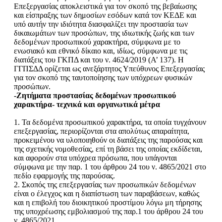
Επεξεργασίας αποκλειστικά για τον σκοπό της βεβαίωσης
και είσπραξης των δημοσίων εσόδων κατά τον ΚΕΔΕ και
υπό αυτήν την ιδιότητα διασφαλίζει την προστασία των
δικαιωμάτων των προσώπων, της ιδιωτικής ζωής και των
δεδομένων προσωπικού χαρακτήρα, σύμφωνα με το
ενωσιακό και εθνικό δίκαιο και, ιδίως, σύμφωνα με τις
διατάξεις του ΓΚΠΔ και του ν. 4624/2019 (Α’ 137). Η
ΓΓΠΣΔΔ ορίζεται ως ανεξάρτητος Υπεύθυνος Επεξεργασίας
για τον σκοπό της ταυτοποίησης των υπόχρεων φυσικών
προσώπων.
-Ζητήματα προστασίας δεδομένων προσωπικού
χαρακτήρα- τεχνικά και οργανωτικά μέτρα
1. Τα δεδομένα προσωπικού χαρακτήρα, τα οποία τυγχάνουν
επεξεργασίας, περιορίζονται στα απολύτως απαραίτητα,
προκειμένου να υλοποιηθούν οι διατάξεις της παρούσας και
της σχετικής νομοθεσίας, επί τη βάσει της οποίας εκδίδεται,
και αφορούν στα υπόχρεα πρόσωπα, που υπάγονται
σύμφωνα με την παρ. 1 του άρθρου 24 του ν. 4865/2021 στο
πεδίο εφαρμογής της παρούσας.
2. Σκοπός της επεξεργασίας των προσωπικών δεδομένων
είναι ο έλεγχος και η διαπίστωση των παραβάσεων, καθώς
και η επιβολή του διοικητικού προστίμου λόγω μη τήρησης
της υποχρέωσης εμβολιασμού της παρ.1 του άρθρου 24 του
ν. 4865/2021.