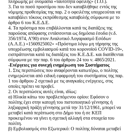
πληρωμής με ονομασία «ταυτότητα οφειλής» (Τ.Ο.).
3. Για το ποσό προστίμου που δεν καταβλήθηκε εντός της
νόμιμης προθεσμίας της παρ. 2 ο οφειλέτης υποχρεούται να
καταβάλει τόκους εκπρόθεσμης καταβολής σύμφωνα με το
άρθρο 6 του Κ.Ε.Δ.Ε.
4. Τα πρόστιμα που επιβάλλονται κατά τις διατάξεις της
παρούσας απόφασης εντάσσονται ως δημόσια έσοδα (ν.δ.
356/1974, Α’90) στον Αναλυτικό Λογαριασμό Εσόδων
(Α.Λ.Ε.) «1560925002» «Πρόστιμα λόγω μη τήρησης της
υποχρέωσης εμβολιασμού κατά του κορονοϊού COVID-19»,
εισπράττονται κατά τις διατάξεις του Κ.Ε.Δ.Ε. και διατίθενται
σύμφωνα με την παρ. 6 του άρθρου 24 του ν. 4865/2021.
-Ενέργειες για συνεχή ενημέρωση του Συστήματος
1. Στις περιπτώσεις που αναφέρονται κατωτέρω, ο πολίτης
ενημερώνεται από ειδική εφαρμογή του συστήματος της παρ.
1 του άρθρου 2 σχετικά με τις αναγκαίες ενέργειες, στις
οποίες πρέπει να προβεί.
2. Οι περιπτώσεις αυτές είναι, ιδίως:
α) Ηλικία κάτω του προβλεπόμενου ορίου: Εφόσον ο
πολίτης έχει στην κατοχή του πιστοποιητικό γέννησης ή
ληξιαρχική πράξη γέννησης μετά την 31/12/1961, μπορεί να
μεταβεί κατά περίπτωση στο Δήμο του ή σε ΚΕΠ
προκειμένου να γίνει η σχετική αλλαγή στα στοιχεία του
πολίτη.
β) Εμβολιασμός στο Εξωτερικό: Ο πολίτης δύναται μεταβεί