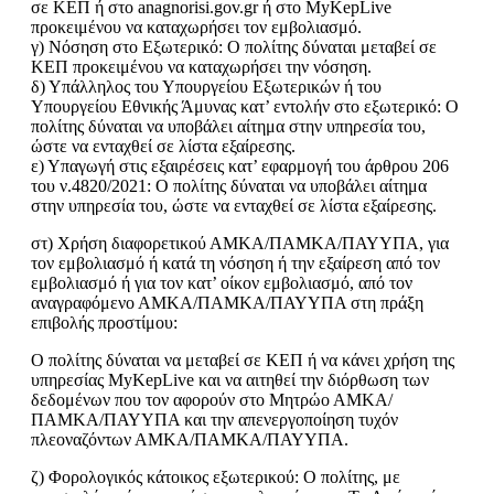
σε ΚΕΠ ή στο anagnorisi.gov.gr ή στο MyKepLive
προκειμένου να καταχωρήσει τον εμβολιασμό.
γ) Νόσηση στο Εξωτερικό: Ο πολίτης δύναται μεταβεί σε
ΚΕΠ προκειμένου να καταχωρήσει την νόσηση.
δ) Υπάλληλος του Υπουργείου Εξωτερικών ή του
Υπουργείου Εθνικής Άμυνας κατ’ εντολήν στο εξωτερικό: Ο
πολίτης δύναται να υποβάλει αίτημα στην υπηρεσία του,
ώστε να ενταχθεί σε λίστα εξαίρεσης.
ε) Υπαγωγή στις εξαιρέσεις κατ’ εφαρμογή του άρθρου 206
του ν.4820/2021: Ο πολίτης δύναται να υποβάλει αίτημα
στην υπηρεσία του, ώστε να ενταχθεί σε λίστα εξαίρεσης.
στ) Χρήση διαφορετικού ΑΜΚΑ/ΠΑΜΚΑ/ΠΑΥΥΠΑ, για
τον εμβολιασμό ή κατά τη νόσηση ή την εξαίρεση από τον
εμβολιασμό ή για τον κατ’ οίκον εμβολιασμό, από τον
αναγραφόμενο ΑΜΚΑ/ΠΑΜΚΑ/ΠΑΥΥΠΑ στη πράξη
επιβολής προστίμου:
Ο πολίτης δύναται να μεταβεί σε ΚΕΠ ή να κάνει χρήση της
υπηρεσίας MyKepLive και να αιτηθεί την διόρθωση των
δεδομένων που τον αφορούν στο Μητρώο ΑΜΚΑ/
ΠΑΜΚΑ/ΠΑΥΥΠΑ και την απενεργοποίηση τυχόν
πλεοναζόντων ΑΜΚΑ/ΠΑΜΚΑ/ΠΑΥΥΠΑ.
ζ) Φορολογικός κάτοικος εξωτερικού: Ο πολίτης, με