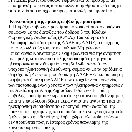
ΓΓΠΣΔΔ, βάσει του οποίου επιβάλλεται το πρόστιμο, με
επισήμανση του εντός αυτού αύξοντα αριθμού της σειράς με
τα στοιχεία του υπόχρεου προς καταβολή του προστίμου.
-Κοινοποίηση της πράξης επιβολής προστίμου
1. Η πράξη επιβολής προστίμου κοινοποιείται στον υπόχρεο
σύμφωνα με τις διατάξεις του άρθρου 5 του Κώδικα
Φορολογικής Διαδικασίας (Κ.Φ.Δ.). Ειδικότερα, στο
πληροφοριακό σύστημα της ΑΑΔΕ myAADE, ο υπόχρεος
με τους κωδικούς του, στην επιλογή Μητρώο και
Επικοινωνία-Κοινοποιήσεις ενημερώνεται για την ανάρτηση
της πράξης κατόπιν αποστολής ειδοποίησης με μήνυμα
ηλεκτρονικού ταχυδρομείου στη δηλωθείσα από τον
υπόχρεο ηλεκτρονική διεύθυνση, σύμφωνα με τα οριζόμενα
στη σχετική Απόφαση του Διοικητή ΑΑΔΕ «Επικαιροποίηση
στη ψηφιακή πύλη myAADE των στοιχείων επικοινωνίας
των πιστοποιημένων χρηστών των ηλεκτρονικών υπηρεσιών
της Ανεξάρτητης Αρχής Δημοσίων Εσόδων» Η πράξη
επιβολής προστίμου θεωρείται ότι έχει κοινοποιηθεί νομίμως
μετά την παρέλευση δέκα ημερών από την ανάρτηση και την
ηλεκτρονική ειδοποίηση του προηγούμενου εδαφίου, της
προθεσμίας αρχομένης από οποιαδήποτε ενέργεια (ανάρτηση
ή ηλεκτρονική ειδοποίηση) λάβει χώρα τελευταία, εφόσον
δεν προκύπτει προγενέστερος χρόνος παραλαβής της
κοινοποιούμενης πράξης.