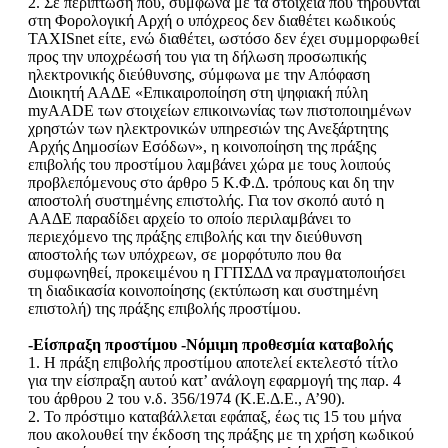
2. Σε περίπτωση που, σύμφωνα με τα στοιχεία που τηρούνται
στη Φορολογική Αρχή ο υπόχρεος δεν διαθέτει κωδικούς
TAXISnet είτε, ενώ διαθέτει, ωστόσο δεν έχει συμμορφωθεί
προς την υποχρέωσή του για τη δήλωση προσωπικής
ηλεκτρονικής διεύθυνσης, σύμφωνα με την Απόφαση
Διοικητή ΑΑΔΕ «Επικαιροποίηση στη ψηφιακή πύλη
myAADE των στοιχείων επικοινωνίας των πιστοποιημένων
χρηστών των ηλεκτρονικών υπηρεσιών της Ανεξάρτητης
Αρχής Δημοσίων Εσόδων», η κοινοποίηση της πράξης
επιβολής του προστίμου λαμβάνει χώρα με τους λοιπούς
προβλεπόμενους στο άρθρο 5 Κ.Φ.Δ. τρόπους και δη την
αποστολή συστημένης επιστολής. Για τον σκοπό αυτό η
ΑΑΔΕ παραδίδει αρχείο το οποίο περιλαμβάνει το
περιεχόμενο της πράξης επιβολής και την διεύθυνση
αποστολής των υπόχρεων, σε μορφότυπο που θα
συμφωνηθεί, προκειμένου η ΓΓΠΣΔΔ να πραγματοποιήσει
τη διαδικασία κοινοποίησης (εκτύπωση και συστημένη
επιστολή) της πράξης επιβολής προστίμου.
-Είσπραξη προστίμου -Νόμιμη προθεσμία καταβολής
1. Η πράξη επιβολής προστίμου αποτελεί εκτελεστό τίτλο
για την είσπραξη αυτού κατ’ ανάλογη εφαρμογή της παρ. 4
του άρθρου 2 του ν.δ. 356/1974 (Κ.Ε.Δ.Ε., Α’90).
2. Το πρόστιμο καταβάλλεται εφάπαξ, έως τις 15 του μήνα
που ακολουθεί την έκδοση της πράξης με τη χρήση κωδικού