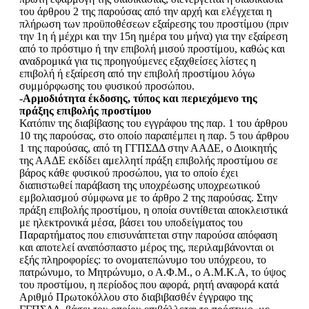
του άρθρου 2 της παρούσας από την αρχή και ελέγχεται η
πλήρωση των προϋποθέσεων εξαίρεσης του προστίμου (πριν
την 1η ή μέχρι και την 15η ημέρα του μήνα) για την εξαίρεση
από το πρόστιμο ή την επιβολή μισού προστίμου, καθώς και
αναδρομικά για τις προηγούμενες εξαχθείσες λίστες η
επιβολή ή εξαίρεση από την επιβολή προστίμου λόγω
συμμόρφωσης του φυσικού προσώπου.
-Αρμοδιότητα έκδοσης, τύπος και περιεχόμενο της
πράξης επιβολής προστίμου
Κατόπιν της διαβίβασης του εγγράφου της παρ. 1 του άρθρου
10 της παρούσας, στο οποίο παραπέμπει η παρ. 5 του άρθρου
1 της παρούσας, από τη ΓΓΠΣΔΔ στην ΑΑΔΕ, ο Διοικητής
της ΑΑΔΕ εκδίδει αμελλητί πράξη επιβολής προστίμου σε
βάρος κάθε φυσικού προσώπου, για το οποίο έχει
διαπιστωθεί παράβαση της υποχρέωσης υποχρεωτικού
εμβολιασμού σύμφωνα με το άρθρο 2 της παρούσας. Στην
πράξη επιβολής προστίμου, η οποία συντίθεται αποκλειστικά
με ηλεκτρονικά μέσα, βάσει του υποδείγματος του
Παραρτήματος που επισυνάπτεται στην παρούσα απόφαση
και αποτελεί αναπόσπαστο μέρος της, περιλαμβάνονται οι
εξής πληροφορίες: το ονοματεπώνυμο του υπόχρεου, το
πατρώνυμο, το Μητρώνυμο, ο Α.Φ.Μ., ο Α.Μ.Κ.Α, το ύψος
του προστίμου, η περίοδος που αφορά, ρητή αναφορά κατά
Αριθμό Πρωτοκόλλου στο διαβιβασθέν έγγραφο της