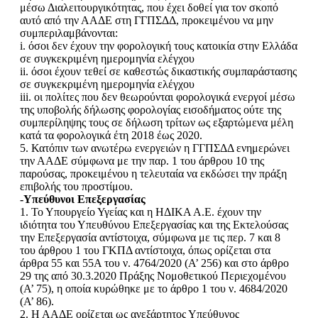
μέσω Διαλειτουργικότητας, που έχει δοθεί για τον σκοπό
αυτό από την ΑΑΔΕ στη ΓΓΠΣΔΔ, προκειμένου να μην
συμπεριλαμβάνονται:
i. όσοι δεν έχουν την φορολογική τους κατοικία στην Ελλάδα
σε συγκεκριμένη ημερομηνία ελέγχου
ii. όσοι έχουν τεθεί σε καθεστώς δικαστικής συμπαράστασης
σε συγκεκριμένη ημερομηνία ελέγχου
iii. οι πολίτες που δεν θεωρούνται φορολογικά ενεργοί μέσω
της υποβολής δήλωσης φορολογίας εισοδήματος ούτε της
συμπερίληψης τους σε δήλωση τρίτων ως εξαρτώμενα μέλη
κατά τα φορολογικά έτη 2018 έως 2020.
5. Κατόπιν των ανωτέρω ενεργειών η ΓΓΠΣΔΔ ενημερώνει
την ΑΑΔΕ σύμφωνα με την παρ. 1 του άρθρου 10 της
παρούσας, προκειμένου η τελευταία να εκδώσει την πράξη
επιβολής του προστίμου.
-Υπεύθυνοι Επεξεργασίας
1. Το Υπουργείο Υγείας και η ΗΔΙΚΑ Α.Ε. έχουν την
ιδιότητα του Υπευθύνου Επεξεργασίας και της Εκτελούσας
την Επεξεργασία αντίστοιχα, σύμφωνα με τις περ. 7 και 8
του άρθρου 1 του ΓΚΠΔ αντίστοιχα, όπως ορίζεται στα
άρθρα 55 και 55Α του ν. 4764/2020 (Α’ 256) και στο άρθρο
29 της από 30.3.2020 Πράξης Νομοθετικού Περιεχομένου
(Α’ 75), η οποία κυρώθηκε με το άρθρο 1 του ν. 4684/2020
(Α’ 86).
2. Η ΑΑΔΕ ορίζεται ως ανεξάρτητος Υπεύθυνος