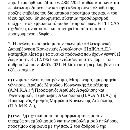
παρ. 1 του άρθρου 24 του ν. 4865/2021 καθώς και των κατά
περίπτωση εξαιρέσεων και την έκδοση συνακόλουθα της
πράξης επιβολής του διοικητικού προστίμου της παρ. 4 του
ίδιου άρθρου, δημιουργείται σύστημα προσδιορισμού
υπόχρεων σε εμβολιασμό φυσικών προσώπων. Η ΓΓΠΣΔΔ
σχεδιάζει, αναπτύσσει και συντηρεί το σύστημα του
προηγούμενου εδαφίου.
2. Η ανώνυμη εταιρεία με την επωνυμία «Ηλεκτρονική
Διακυβέρνηση Κοινωνικής Ασφάλισης» (ΗΔΙΚΑ Α.Ε.)
καταρτίζει λίστα με τα φυσικά πρόσωπα που έχουν γεννηθεί
έως και την 31.12.1961 και εντάσσονται στην παρ. 1 του
άρθρου 24 του ν. 4865/2021. Η λίστα αυτή περιλαμβάνει τα
εξής στοιχεία:
α) ονοματεπώνυμο, πατρώνυμο, Μητρώνυμο, ημερομηνία
γέννησης, Αριθμός Μητρώου Κοινωνικής Ασφάλισης
(Α.Μ.Κ.Α.) ή Προσωρινός Αριθμός Ασφάλισης και
Υγειονομικής Περίθαλψης Αλλοδαπού (Π.Α.Α.Υ.Π.Α.). ή
Προσωρινός Αριθμός Μητρώου Κοινωνικής Ασφάλισης
(Π.Α.Μ.Κ.Α.),
β) ένδειξη σχετικά με τη συμμόρφωσή τους με την
υποχρέωση εμβολιασμού για την επιβολή μισού ή πλήρους
προστίμου σύμφωνα με την παρ. 2 του άρθρου 6 της