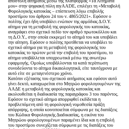
αποστολή αιτήματος μέσω της πλατφόρμας «Τα Αιτήματά
μου» στην ψηφιακή πύλη myAADE, επιλέγει τη «Μεταβολή
Φορολογικής κατοικίας – επίσπευση λόγω επιβολής
προστίμου του άρθρου 24 του ν. 4865/2021». Εφόσον ο
πολίτης έχει ήδη υποβάλει ενώπιον της αρμόδιας Δ.Ο.Υ.
αίτημα για τη μεταβολή της φορολογικής του κατοικίας,
αναγράφει στο σχετικό πεδίο τον αριθμό πρωτοκόλλου και
τη Δ.Ο.Υ., στην οποία εκκρεμεί το αίτημά του και υποβάλει
την αίτηση. Εφόσον ο πολίτης προτίθεται να υποβάλει το
σχετικό αίτημα για τη μεταβολή της φορολογικής του
κατοικίας το πρώτον μετά την επιβολή του προστίμου, το
αίτημα υποβάλλεται υποχρεωτικά μέσω της ανωτέρω
εφαρμογής. Ομοίως υποβάλλονται τα κατά περίπτωση
συνοδεύοντα το αίτημα δικαιολογητικά, είτε ταυτόχρονα με
αυτό είτε σε μεταγενέστερο χρόνο.
Κατόπιν εξέτασης του σχετικού αιτήματος και εφόσον αυτό
γίνει δεκτό, καταχωρείται στο Μητρώο φορολογουμένων της
ΑΑΔΕ η μεταβολή της φορολογικής κατοικίας και
ακολουθείται η διαδικασία της παραγράφου 3 του παρόντος.
Εφόσον το σχετικό αίτημα απορριφθεί εκδίδεται η
προβλεπόμενη από τη φορολογική νομοθεσία πράξη
απόρριψης, η οποία κοινοποιείται σύμφωνα με τις διατάξεις
του Κώδικα Φορολογικής Διαδικασίας, η εικόνα του
Μητρώου φορολογουμένων παραμένει ίδια και η επιβολή
του προστίμου συνεχίζεται σύμφωνα με τις διατάξεις του