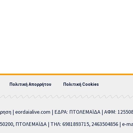
Πολιτική Απορρήτου
Πολιτική Cookies
ίρηση | eordaialive.com | ΕΔΡΑ: ΠΤΟΛΕΜΑΪΔΑ | ΑΦΜ: 1255
0200, ΠΤΟΛΕΜΑΪΔΑ | ΤΗΛ: 6981893715, 2463504856 | e-mai