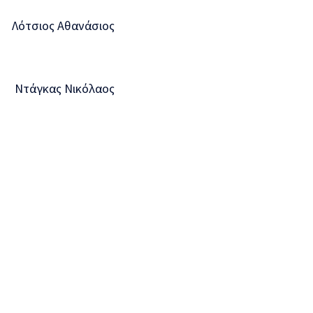
ος Αθανάσιος
άγκας Νικόλαος