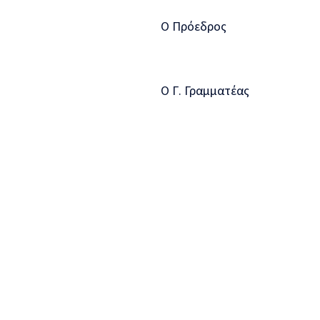
O Πρόεδρος Λότσι
Ο Γ. Γραμματέας Ντ