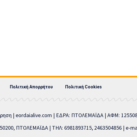
Πολιτική Απορρήτου
Πολιτική Cookies
ίρηση | eordaialive.com | ΕΔΡΑ: ΠΤΟΛΕΜΑΪΔΑ | ΑΦΜ: 1255
0200, ΠΤΟΛΕΜΑΪΔΑ | ΤΗΛ: 6981893715, 2463504856 | e-mai