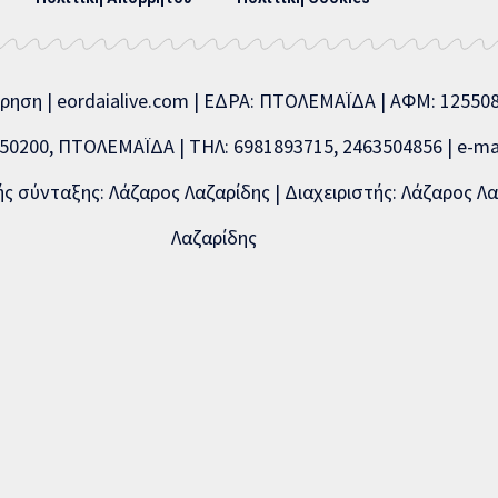
ίρηση | eordaialive.com | ΕΔΡΑ: ΠΤΟΛΕΜΑΪΔΑ | ΑΦΜ: 1255
0200, ΠΤΟΛΕΜΑΪΔΑ | ΤΗΛ: 6981893715, 2463504856 | e-mai
 σύνταξης: Λάζαρος Λαζαρίδης | Διαχειριστής: Λάζαρος Λα
Λαζαρίδης