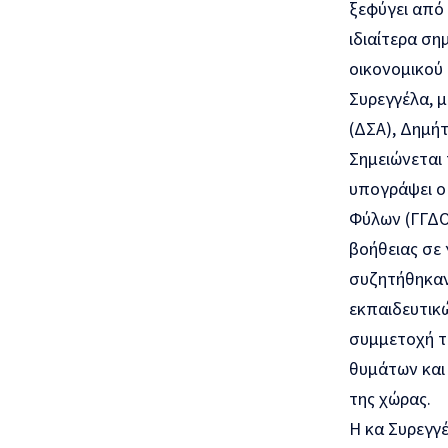
ξεφύγει από 
ιδιαίτερα ση
οικονομικού
Συρεγγέλα, 
(ΔΣΑ), Δημήτ
Σημειώνεται
υπογράψει ο 
Φύλων (ΓΓΔΟΠ
βοήθειας σε 
συζητήθηκαν
εκπαιδευτικ
συμμετοχή τ
θυμάτων και
της χώρας.
Η κα Συρεγγέ