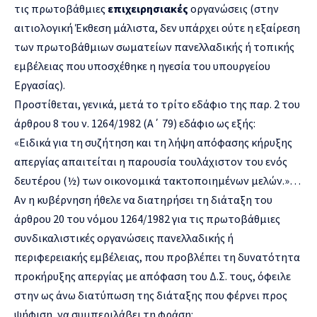
τις πρωτοβάθμιες
επιχειρησιακές
οργανώσεις (στην
αιτιολογική Έκθεση μάλιστα, δεν υπάρχει ούτε η εξαίρεση
των πρωτοβάθμιων σωματείων πανελλαδικής ή τοπικής
εμβέλειας που υποσχέθηκε η ηγεσία του υπουργείου
Εργασίας).
Προστίθεται, γενικά, μετά το τρίτο εδάφιο της παρ. 2 του
άρθρου 8 του ν. 1264/1982 (Α΄ 79) εδάφιο ως εξής:
«Ειδικά για τη συζήτηση και τη λήψη απόφασης κήρυξης
απεργίας απαιτείται η παρουσία τουλάχιστον του ενός
δευτέρου (½) των οικονομικά τακτοποιημένων μελών.»…
Αν η κυβέρνηση ήθελε να διατηρήσει τη διάταξη του
άρθρου 20 του νόμου 1264/1982 για τις πρωτοβάθμιες
συνδικαλιστικές οργανώσεις πανελλαδικής ή
περιφερειακής εμβέλειας, που προβλέπει τη δυνατότητα
προκήρυξης απεργίας με απόφαση του Δ.Σ. τους, όφειλε
στην ως άνω διατύπωση της διάταξης που φέρνει προς
ψήφιση, να συμπεριλάβει τη φράση: