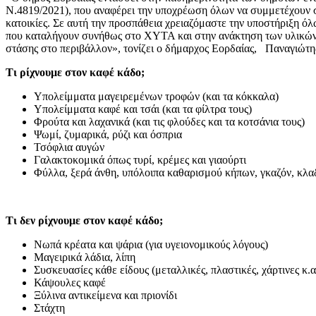
Ν.4819/2021), που αναφέρει την υποχρέωση όλων να συμμετέχουν σ
κατοικίες. Σε αυτή την προσπάθεια χρειαζόμαστε την υποστήριξη 
που καταλήγουν συνήθως στο ΧΥΤΑ και στην ανάκτηση των υλικών κ
στάσης στο περιβάλλον», τονίζει ο δήμαρχος Εορδαίας, Παναγιώτη
Τι ρίχνουμε στον καφέ κάδο;
Υπολείμματα μαγειρεμένων τροφών (και τα κόκκαλα)
Υπολείμματα καφέ και τσάι (και τα φίλτρα τους)
Φρούτα και λαχανικά (και τις φλούδες και τα κοτσάνια τους)
Ψωμί, ζυμαρικά, ρύζι και όσπρια
Τσόφλια αυγών
Γαλακτοκομικά όπως τυρί, κρέμες και γιαούρτι
Φύλλα, ξερά άνθη, υπόλοιπα καθαρισμού κήπων, γκαζόν, κλαδ
Τι δεν ρίχνουμε στον καφέ κάδο;
Νωπά κρέατα και ψάρια (για υγειονομικούς λόγους)
Μαγειρικά λάδια, λίπη
Συσκευασίες κάθε είδους (μεταλλικές, πλαστικές, χάρτινες κ.α
Κάψουλες καφέ
Ξύλινα αντικείμενα και πριονίδι
Στάχτη