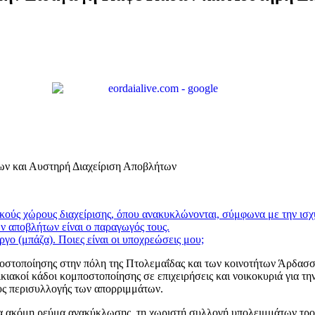
ν και Αυστηρή Διαχείριση Αποβλήτων
ιδικούς χώρους διαχείρισης, όπου ανακυκλώνονται, σύμφωνα με την ι
των αποβλήτων είναι ο παραγωγός τους.
ργο (μπάζα). Ποιες είναι οι υποχρεώσεις μου;
ποστοποίησης στην πόλη της Πτολεμαΐδας και των κοινοτήτων Άρδασ
ικιακοί κάδοι κομποστοποίησης σε επιχειρήσεις και νοικοκυριά για 
υς περισυλλογής των απορριμμάτων.
α ακόμη ρεύμα ανακύκλωσης, τη χωριστή συλλογή υπολειμμάτων τροφ