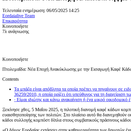
Τελευταία ενημέρωση: 06/05/2025 14:25
Eordaialive Team
Επικαιρότητα
Κοινοποιήστε
7λ ανάγνωσης
Κοινοποιήστε
Πτολεμαΐδα: Νέα Εποχή Ανακύκλωσης με την Εισαγωγή Καφέ Κάδω
Contents
Τα μπάζα είναι απόβλητα τα οποία πρέπει να πηγαίνουν σε ε
36259/2010, η οποία ορίζει ότι υπεύθυνος για τη διαχείριση 
· Είμαι ιδιώτης και κάνω ανακαίνιση ή ένα μικρό οικοδομικό έ
Ξεκίνησε χθες, 5 Μαΐου 2025, η πιλοτική διανομή καφέ κάδων κομ
ευαισθητοποίησης των πολιτών. Στο πλαίσιο αυτό θα διανεμηθούν ο
κάδοι συλλογής κομπόστ δίπλα στους συμβατικούς πράσινους κάδο
«Ο δήμος Εορδαίας εντάσσει στην καθημερινότητα των δημοτών έν