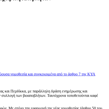
σχύουσα νομοθεσία και συγκεκριμένα από το άρθρο 7 της ΚΥΑ
σας και Περδίκκα, με παράλληλη δράση ενημέρωσης και
την συλλογή των βιοαποβλήτων. Ταυτόχρονα τοποθετούνται καφέ
ών. Με στόχο την εφαρμογή της νέας νομοθεσίας (άρθρο 50 του