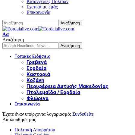
Καταγγελίες Πολιτών
Σχετικά με εμάς
Επικοινωνία
Font
Αα
Resizer
Αναζήτηση
Τοπικές Ειδήσεις
Γρεβενά
Εορδαία
Καστοριά
Κοζάνη
Περιφέρεια Δυτικής Μακεδονίας
Πτολεμαΐδα / Εορδαία
Φλώρινα
Επικοινωνία
Έχετε έναν υπάρχοντα λογαριασμό;
Συνδεθείτε
Ακολουθησε μας
Πολιτική Απορρήτου