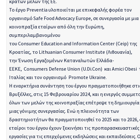
κρατών μελών της ΕΕ.
Το έργο Preventia υλοποιείται με επικεφαλής φορέα τον
οργανισμό Safe Food Advocacy Europe, σε συνεργασία με μια
κοινοπραξία εταίρων από όλη την Ευρώπη,
συμπεριλαμβανομένου
του
Consumer Education and Information Center (Ceip)
της
Κροατίας, το
Lithuanian Consumer Institute
(Λιθουανία),
την
Ένωση Εργαζομένων Καταναλωτών Ελλάδα-
ΕΕΚΕ
,
Consumers Defense Union (U.Di.Con)
και
Amici Obesi
Ιταλίας και τον οργανισμό
Promote Ukraine
.
Η εναρκτήρια συνάντηση του έργου πραγματοποιήθηκε στι
Βρυξέλλες, στις 15 Φεβρουαρίου 2024, και η ενεργός συμμετ
όλων των μελών της κοινοπραξίας επέτρεψε τη δημιουργία
μιας γόνιμης συνεργασίας. Ενώ η πλειονότητα των
δραστηριοτήτων θα πραγματοποιηθεί το 2025 και το 2026, 
εταίροι του έργου έχουν ξεκινήσει τις προπαρασκευαστικές
εργασίες για τις επερχόμενες εκδηλώσεις και εκπαιδεύσεις. Ο