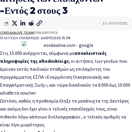
-Εντός 2 στους 3
2Λ ΑΝΑΓΝΩΣΗΣ
EORDAIALIVE TEAM
ΕΠΙΚΑΙΡΟΤΗΤΑ
ΤΕΛΕΥΤΑΙΑ ΕΝΗΜΕΡΩΣΗ: 24/07/2025 15:39
Στις 15.000 ανέρχονται, σύμφωνα με
αποκλειστικές
πληροφορίες της aftodioikisi.gr,
οι αιτήσεις των γονέων που
έμειναν εκτός παιδικών σταθμών ως επιλαχόντες του
προγράμματος ΕΣΠΑ «Εναρμόνιση Οικογενειακής και
Επαγγελματικής Ζωής», και τώρα διεκδικούν τα 8.000 έως 10.000
αδιάθετα voucher.
Ωστόσο, καθώς η προθεσμία έληξε τα μεσάνυχτα της Δευτέρας
και ακόμη δεν έχει γίνει ο τελικός επανέλεγχός τους, είναι
πιθανόν λόγω κάποιων διπλοεγγραφών , ο τελικός αριθμός να
είναι λίγο μικρότερος.