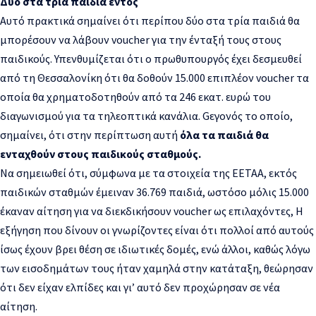
Δύο στα τρία παιδιά εντός
Αυτό πρακτικά σημαίνει ότι περίπου δύο στα τρία παιδιά θα
μπορέσουν να λάβουν voucher για την ένταξή τους στους
παιδικούς. Υπενθυμίζεται ότι ο πρωθυπουργός έχει δεσμευθεί
από τη Θεσσαλονίκη ότι θα δοθούν 15.000 επιπλέον voucher τα
οποία θα χρηματοδοτηθούν από τα 246 εκατ. ευρώ του
διαγωνισμού για τα τηλεοπτικά κανάλια. Gεγονός το οποίο,
σημαίνει, ότι στην περίπτωση αυτή
όλα τα παιδιά θα
ενταχθούν στους παιδικούς σταθμούς.
Να σημειωθεί ότι, σύμφωνα με τα στοιχεία της ΕΕΤΑΑ, εκτός
παιδικών σταθμών έμειναν 36.769 παιδιά, ωστόσο μόλις 15.000
έκαναν αίτηση για να διεκδικήσουν voucher ως επιλαχόντες, Η
εξήγηση που δίνουν οι γνωρίζοντες είναι ότι πολλοί από αυτούς
ίσως έχουν βρει θέση σε ιδιωτικές δομές, ενώ άλλοι, καθώς λόγω
των εισοδημάτων τους ήταν χαμηλά στην κατάταξη, θεώρησαν
ότι δεν είχαν ελπίδες και γι’ αυτό δεν προχώρησαν σε νέα
αίτηση.