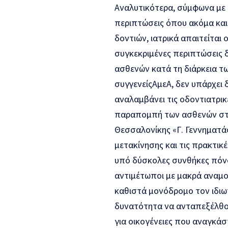
Αναλυτικότερα, σύμφωνα με 
περιπτώσεις όπου ακόμα και
δοντιών, ιατρικά απαιτείται 
συγκεκριμένες περιπτώσεις 
ασθενών κατά τη διάρκεια 
συγγενείς
ΑμεΑ
,
δεν
υπάρχει 
αναλαμβάνει τις οδοντιατρι
παραπομπ
ή
των ασθενών
στ
Θεσσαλονίκης «Γ. Γεννηματά
μετακίνησης
και τις
πρακτικέ
υπό δύσκολες συνθήκες πόν
αντιμέτωποι με μακρά αναμ
καθιστά
μονόδρομο
τον
ιδιω
δυνατότητα
να ανταπεξέλθ
για οικογένειες
που
αναγκάσ