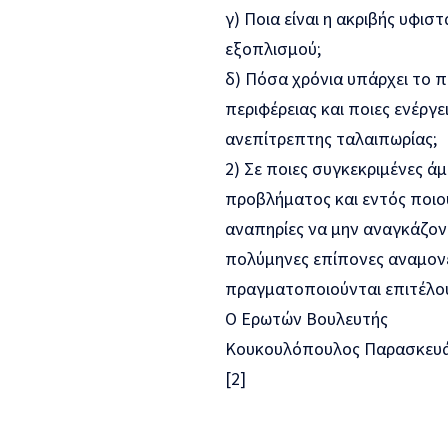
γ)
Ποια είναι η ακριβής υφι
εξοπλισμού
;
δ)
Πόσα χρόνια
υπάρχει το 
περιφέρειας
και ποιες
ενέργε
ανεπίτρεπτης ταλαιπωρίας;
2)
Σε ποιες
συγκεκριμένες άμ
προβλήματος και εντός ποι
αναπηρίες να μην αναγκάζον
πολύμηνες επίπονες αναμονέ
πραγματοποιούνται
επιτέλο
Ο Ερωτών Βουλευτής
Κουκουλόπουλος Παρασκευάς
[
2
]