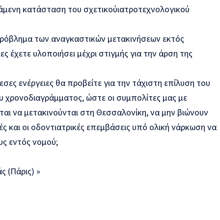
στάμενη κατάσταση του
σχετικού
ιατροτεχνολογικού
πρόβλημα των αναγκαστικών μετακινήσεων εκτός
ιες
έχετε
υλοποιήσει
μέχρι στιγμής
για την
άρση
της
εσες ενέργειες
θα προβείτε για την
τάχιστη επίλυση
του
ου
χρονοδιαγράμματος,
ώστε οι συμπολίτες μας με
ται να μετακινούνται στη Θεσσαλονίκη, να μην βιώνουν
ς και οι οδοντιατρικές επεμβάσεις υπό ολική νάρκωση να
υς εντός νομού;
 (Πάρις)
»