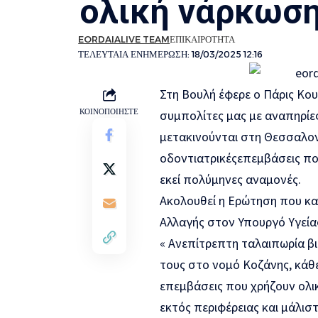
ολική νάρκωσ
EORDAIALIVE TEAM
ΕΠΙΚΑΙΡΟΤΗΤΑ
ΤΕΛΕΥΤΑΙΑ ΕΝΗΜΕΡΩΣΗ: 18/03/2025 12:16
Στη Βουλή
έφερε ο Πάρις Κο
ΚΟΙΝΟΠΟΙΗΣΤΕ
συμπολίτες μας με αναπηρίε
μετακινούνται
στη Θεσσαλον
οδοντιατρικ
ές
επεμβάσε
ις π
εκεί
πολύμηνες αναμονές
.
Ακολουθεί η
Ερώτηση
που κα
Αλλαγής στον
Υπουργό Υγείας
«
Ανεπίτρεπτη ταλαιπωρία
βι
τους στο νομό Κοζάνης, κάθ
επεμβάσεις
που χρήζουν
ολι
εκτός περιφέρειας
και μάλισ