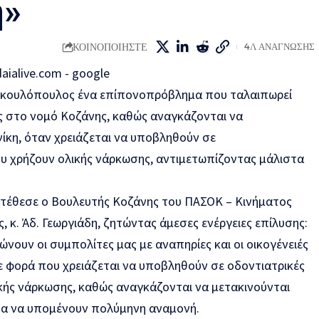
η»
ΚΟΙΝΟΠΟΙΗΣΤΕ
4Λ ΑΝΑΓΝΩΣΗΣ
υκουλόπουλος ένα
επίπονο
πρόβλημα που
ταλαιπωρεί
ς
στο νομό Κοζάνης
,
καθώς
αναγκάζονται να
ίκη
, όταν
χρειάζεται να υποβληθούν σε
ου χρήζουν
ολικής
νάρκωσης
, αντιμετωπίζοντας μάλιστα
τέθεσε ο
Βουλευτής Κοζάνης του ΠΑΣΟΚ – Κινήματος
, κ.
Άδ
. Γεωργιάδη
, ζητώντας
άμεσες
ενέργειες
επίλυσης
:
ώνουν οι συμπολίτες μας με αναπηρίες και οι οικογένειές
ε φορά που χρειάζεται να υποβληθούν σε
οδοντιατρικές
κής νάρκωσης
, καθώς
αναγκάζονται
να μετακινούνται
τα να υπομένουν
πολύμηνη αναμονή
.