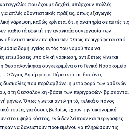
καταγγελίες που έχουμε δεχθεί, υπάρχουν πολλές
 για απλές οδοντιατρικές πράξεις, όπως εξαγωγές
ολική νάρκωση, καθώς κρίνεται ότι η αναπηρία σε αυτές τις
δεν καθιστά εφικτή την αναγκαία συνεργασία των
των οδοντιατρικών επεμβάσεων. Όπως περιγράφεται από
δημόσια δομή υγείας
εντός του νομού
που να
κές επεμβάσεις υπό ολική νάρκωση,
αντιθέτως
γίνεται
η Θεσσαλονίκη
και συγκεκριμένα στο Γενικό Νοσοκομείο
ς
–
Ο Άγιος Δημήτριος». Πέρα από τις
δαπάνες
ς δυσκολίες
που περιλαμβάνει η
μεταφορά
των ασθενών
ου
, στη Θεσσαλονίκη
-βάσει των περιγραφών-
βρίσκονται
ονή μηνών
. Όπως γίνεται αντιληπτό, τελικά ο πόνος
τικό
τομέα, για όσους βεβαίως έχουν την
οικονομική
ουν στο
υψηλό κόστος
, ενώ δεν λείπουν και περιγραφές
τηκαν να δανειστούν
προκειμένου
να πληρώσουν τις