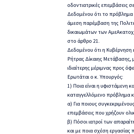
οδοντιατρικές επεμβάσεις σε
Δεδομένου ότι το πρόβλημα 
άμεση παρέμβαση
της Πολιτ
δικαιωμάτων των
ΑμεΑ
κατοχ
στο άρθρο 21.
Δεδομένου ότι η Κυβέρνηση 
Ρήτρας
Δίκαιης Μετάβασης,
ιδιαίτερης μέριμνας προς όφ
Ερωτάται ο κ. Υπουργός:
1)
Ποια είναι η
υφιστάμενη κ
καταγγελλόμενο πρόβλημα κα
α)
Για ποιους
συγκεκριμένου
επεμβάσεις που χρήζουν ολι
β)
Πόσοι ιατροί
των απαραίτη
και με ποια σχέση εργασίας 