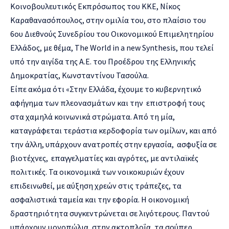
Κοινοβουλευτικός Εκπρόσωπος του ΚΚΕ, Νίκος
Καραθανασόπουλος, στην ομιλία του, στο πλαίσιο του
6ου Διεθνούς Συνεδρίου του Οικονομικού Επιμελητηρίου
Ελλάδος, με θέμα, The World in a new Synthesis, που τελεί
υπό την αιγίδα της Α.Ε. του Προέδρου της Ελληνικής
Δημοκρατίας, Κωνσταντίνου Τασούλα.
Είπε ακόμα ότι «Στην Ελλάδα, έχουμε το κυβερνητικό
αφήγημα των πλεονασμάτων και την επιστροφή τους
στα χαμηλά κοινωνικά στρώματα. Από τη μία,
καταγράφεται τεράστια κερδοφορία των ομίλων, και από
την άλλη, υπάρχουν ανατροπές στην εργασία, ασφυξία σε
βιοτέχνες, επαγγελματίες και αγρότες, με αντιλαϊκές
πολιτικές. Τα οικονομικά των νοικοκυριών έχουν
επιδεινωθεί, με αύξηση χρεών στις τράπεζες, τα
ασφαλιστικά ταμεία και την εφορία. Η οικονομική
δραστηριότητα συγκεντρώνεται σε λιγότερους. Παντού
υπάρχουν μονοπώλια, στην ακτοπλοΐα, τα σούπερ