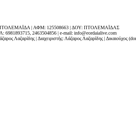
ΕΔΡΑ: ΠΤΟΛΕΜΑΪΔΑ | ΑΦΜ: 125508663 | ΔΟΥ: ΠΤΟΛΕΜΑΪΔΑΣ
1893715, 2463504856 | e-mail: info@eordaialive.com
ζαρος Λαζαρίδης | Διαχειριστής: Λάζαρος Λαζαρίδης | Δικαιούχος (d