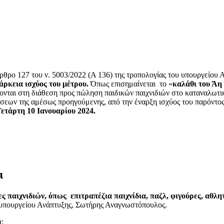
θρο 127 του ν. 5003/2022 (Α 136) της τροπολογίας του υπουργείου 
ιάρκεια ισχύος του μέτρου.
Όπως επισημαίνεται το «
καλάθι του Άη
ονται στη διάθεση προς πώληση παιδικών παιχνιδιών στο καταναλωτικο
άσεων της αμέσως προηγούμενης, από την έναρξη ισχύος του παρόντο
ετάρτη 10 Ιανουαρίου 2024.
ι
ς παιχνιδιών, όπως επιτραπέζια παιχνίδια, παζλ, φιγούρες, αθλητ
 υπουργείου Ανάπτυξης, Σωτήρης Αναγνωστόπουλος.
ι: