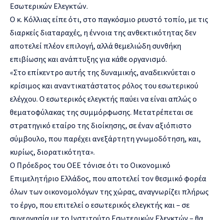
Εσωτερικών Ελεγκτών.
Ο κ. Κόλλιας είπε ότι, στο παγκόσμιο ρευστό τοπίο, με τις
διαρκείς διαταραχές, η έννοια της ανθεκτικότητας δεν
αποτελεί πλέον επιλογή, αλλά θεμελιώδη συνθήκη
επιβίωσης και ανάπτυξης για κάθε οργανισμό.
«Στο επίκεντρο αυτής της δυναμικής, αναδεικνύεται ο
κρίσιμος και αναντικατάστατος ρόλος του εσωτερικού
ελέγχου. Ο εσωτερικός ελεγκτής παύει να είναι απλώς ο
θεματοφύλακας της συμμόρφωσης. Μετατρέπεται σε
στρατηγικό εταίρο της διοίκησης, σε έναν αξιόπιστο
σύμβουλο, που παρέχει ανεξάρτητη γνωμοδότηση, και,
κυρίως, διορατικότητα».
Ο Πρόεδρος του ΟΕΕ τόνισε ότι το Οικονομικό
Επιμελητήριο Ελλάδος, που αποτελεί τον θεσμικό φορέα
όλων των οικονομολόγων της χώρας, αναγνωρίζει πλήρως
το έργο, που επιτελεί ο εσωτερικός ελεγκτής και – σε
συνεργασία με το Ινστιτούτο Εσωτερικών Ελεγκτών – θα