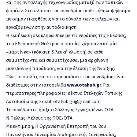
και της ανταλλαγής τεχνογνωσίας μεταξύ των τοπικών
φορέων. Στο πλαίσιο του συνεδρίου υιοθετήθηκε ψήφισμα
με σημαντικές θέσεις για το σύνολο των στελεχών και
εργαζόμενων στην αυτοδιοίκηση.
Η εκδήλωση ολοκληρώθηκε με τις νεράιδες της Έδεσσας,
του Εδεσσαϊκού Θεάτρου οι οποίες χάρισαν από μία
«μαρτίνκα» (κόκκινη & λευκή κλωστή) σε κάθε
συμμετέχοντα και συμμετέχουσα, μια αρχέγονη
μακεδονική παράδοση, για την έλευση της Άνοιξης.
Όλες οι ομιλίες και οι παρουσιάσεις του συνεδρίου είναι
διαθέσιμες στην ιστοσελίδα
www.otahub.gr
. Για
περισσότερες πληροφορίες: Δίκτυο Στελεχών Τοπικής
Αυτοδιοίκησης Email: otahub.gr@gmail.com
Το συνέδριο στήριξε ο Σύλλογος Εργαζομένων ΟΤΑ
Ν.Πέλλας-Μέλους της ΠΟΕ/ΟΤΑ
Με εκτίμηση, Η Οργανωτική Επιτροπή του 3ου
Πανελλήνιου Συνεδρίου Διαδημοτικής Συνεργασίας,