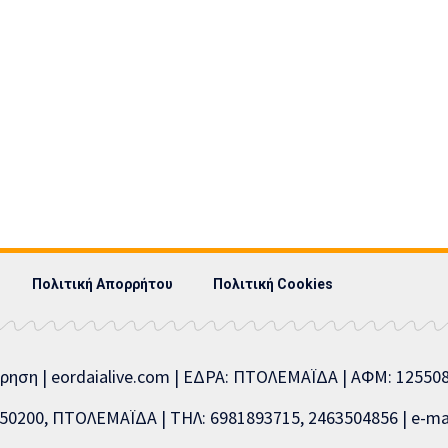
Πολιτική Απορρήτου
Πολιτική Cookies
ίρηση | eordaialive.com | ΕΔΡΑ: ΠΤΟΛΕΜΑΪΔΑ | ΑΦΜ: 1255
0200, ΠΤΟΛΕΜΑΪΔΑ | ΤΗΛ: 6981893715, 2463504856 | e-mai