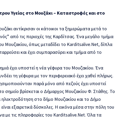
τρου Υγείας στο Μουζάκι – Καταστροφές και στο
υζάκι αντίκρισαν οι κάτοικοι τα ξημερώματα μετά το
ανός”
από τις περιοχές της
Καρδίτσας.
Ένα μεγάλο τμήμα
υ Μουζακίου, όπως μεταδίδει το Karditsalive.Net, δίπλα
ταρρεύσει και έχει συμπαρασύρει και τμήμα από το
ζημιά έχει υποστεί η νέα γέφυρα του Μουζακίου. Ένα
δέει τη γέφυρα με τον περιφερειακό έχει χαθεί πλήρως.
ησιμοποιούνταν παρά μόνο από πεζούς έχει υποστεί
το σημείο βρίσκεται ο Δήμαρχος Μουζακίου Φ. Στάθης. Το
ι ηλεκτροδότηση στο δήμο Μουζακίου και το Δήμο
ς είναι εξαιρετικά δύσκολες. Η εικόνα μέσα στην πόλη του
α με τις πληροφορίες του Karditsalive.Net. Όλα τα