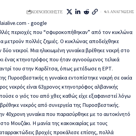
ΚΟΙΝΟΠΟΙΗΣΤΕ
4Λ ΑΝΑΓΝΩΣΗΣ
ολλές περιοχές που “σφυροκοπήθηκαν” από τον κυκλώνα
δα μετρούν πολλές ζημιές. Ο κυκλώνας αποδείχθηκε
δύο νεκροί. Μια ηλικιωμένη γυναίκα βρέθηκε νεκρή στο
 κι ένας κτηνοτρόφος που ήταν αγνοούμενος τελικά
αντρί του στην Καρδίτσα, όπως μετέδωσε η ΕΡΤ.
ης Πυροσβεστικής η γυναίκα εντοπίστηκε νεκρή σε οικία
ερος νεκρός είναι 63χρονος κτηνοτρόφος αλβανικής
τούσε ο γιός του από χθες καθώς είχε εξαφανιστεί λόγω
 βρέθηκε νεκρός από συνεργεία της Πυροσβεστικής.
 την 40χρονη γυναίκα που παρασύρθηκε με το αυτοκίνητό
το Μουζάκι. Η μανία της κακοκαιρίας με τους
 καταρρακτώδεις βροχές προκάλεσε επίσης, πολλά