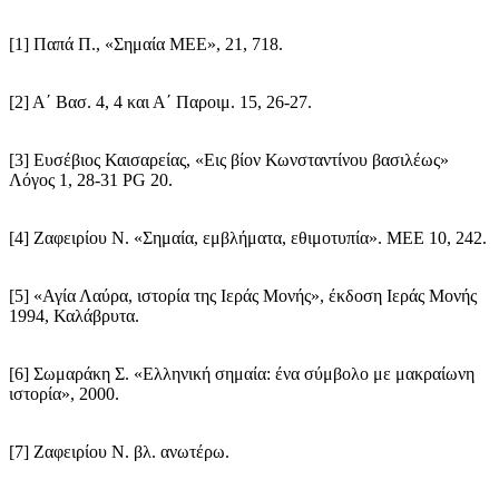
[1] Παπά Π., «Σημαία ΜΕΕ», 21, 718.
[2] Α΄
Βασ
. 4, 4 και Α΄ Παροιμ. 15, 26-27.
[3] Ευσέβιος Καισαρείας, «Εις
βίον
Κωνσταντίνου βασιλέως»
Λόγος 1, 28-31 PG 20.
[4]
Ζαφειρίου
Ν. «Σημαία, εμβλήματα, εθιμοτυπία». ΜΕΕ 10, 242.
[5] «Αγία Λαύρα, ιστορία της Ιεράς Μονής», έκδοση Ιεράς Μονής
1994, Καλάβρυτα.
[6]
Σωμαράκη
Σ. «Ελληνική σημαία: ένα σύμβολο με μακραίωνη
ιστορία», 2000.
[7]
Ζαφειρίου
Ν. βλ. ανωτέρω.