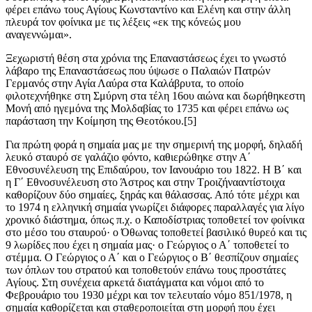
φέρει επάνω τους Αγίους Κωνσταντίνο και Ελένη και στην άλλη
πλευρά τον φοίνικα με τις λέξεις «εκ της
κόνεώς
μου
αναγεννώμαι
».
Ξεχωριστή θέση στα χρόνια της Επαναστάσεως έχει το γνωστό
λάβαρο της Επαναστάσεως που ύψωσε ο Παλαιών Πατρών
Γερμανός στην Αγία Λαύρα στα Καλάβρυτα, το οποίο
φιλοτεχνήθηκε στη Σμύρνη στα τέλη 16ου αιώνα και
δωρήθηκε
στη
Μονή από ηγεμόνα της Μολδαβίας το 1735 και φέρει επάνω ως
παράσταση την Κοίμηση της Θεοτόκου.[5]
Για πρώτη φορά η σημαία μας με την σημερινή της μορφή, δηλαδή
λευκό σταυρό σε γαλάζιο φόντο, καθιερώθηκε στην Α΄
Εθνοσυνέλευση της Επιδαύρου, τον Ιανουάριο του 1822. Η Β΄ και
η Γ΄ Εθνοσυνέλευση στο Άστρος και στην
Τροιζήνα
αντίστοιχα
καθορίζουν δύο σημαίες, ξηράς και θάλασσας. Από τότε μέχρι και
το 1974 η ελληνική σημαία γνωρίζει διάφορες παραλλαγές για λίγο
χρονικό διάστημα, όπως π.χ. ο Καποδίστριας τοποθετεί τον φοίνικα
στο μέσο του σταυρού· ο
Όθωνας
τοποθετεί βασιλικό θυρεό και τις
9 λωρίδες που έχει η σημαία μας· ο Γεώργιος ο Α΄ τοποθετεί το
στέμμα. Ο Γεώργιος ο Α΄ και ο Γεώργιος ο Β΄ θεσπίζουν σημαίες
των όπλων του στρατού και τοποθετούν επάνω τους προστάτες
Αγίους. Στη συνέχεια αρκετά διατάγματα και νόμοι από το
Φεβρουάριο του 1930 μέχρι και τον τελευταίο νόμο 851/1978, η
σημαία καθορίζεται και σταθεροποιείται στη μορφή που έχει