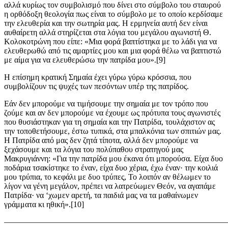
αλλά κυρίως τον συμβολισμό που δίνει στο σύμβολο του σταυρού
η ορθόδοξη θεολογία πως είναι το σύμβολο με το οποίο κερδίσαμε
την ελευθερία και την σωτηρία μας. Η ερμηνεία αυτή δεν είναι
αυθαίρετη αλλά στηρίζεται στα λόγια του μεγάλου αγωνιστή Θ.
Κολοκοτρώνη που είπε: «Μια φορά βαπτίστηκα με το λάδι για να
ελευθερωθώ από τις αμαρτίες μου και μια φορά θέλω να βαπτιστώ
με αίμα για να ελευθερώσω την πατρίδα μου».[9]
Η επίσημη κρατική Σημαία έχει γύρω γύρω κρόσσια, που
συμβολίζουν τις ψυχές των πεσόντων υπέρ της
πατρίδος
.
Εάν δεν μπορούμε να τιμήσουμε την σημαία με τον τρόπο που
ζούμε και αν δεν μπορούμε να έχουμε ως πρότυπα τους αγωνιστές
που θυσιάστηκαν για τη σημαία και την Πατρίδα
,
τουλάχιστον ας
την τοποθετήσουμε, έστω
τυπικά, στα μπαλκόνια των σπιτιών μας.
Η Πατρίδα από μας δεν ζητά τίποτα, αλλά δεν μπορούμε να
ξεχάσουμε και τα λόγια του πολύπαθου στρατηγού μας
Μακρυγιάννη: «Για την πατρίδα μου έκανα ότι μπορούσα. Είχα δυο
ποδάρια τσακίστηκε το έναν, είχα δυο χέρια, έχω έναν· την κοιλιά
μου τρύπια, το κεφάλι με δυο τρύπες, Το λοιπόν αν
θέλωμεν
το
λίγον να γένη
μεγάλον
, πρέπει να
λατρεύωμεν
Θεόν, να αγαπάμε
Πατρίδα· να ‘
χωμεν
αρετή, τα παιδιά μας να τα
μαθαίνωμεν
γράμματα κι ηθική».[10]
———————————————————————————