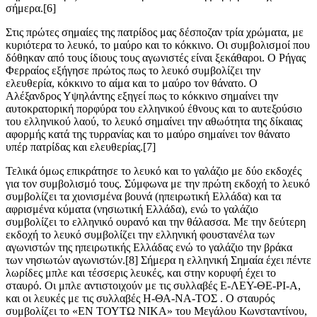
σήμερα.[6]
Στις πρώτες σημαίες της
πατρίδος
μας δέσποζαν τρία χρώματα, με
κυριότερα το λευκό, το μαύρο και το κόκκινο. Οι συμβολισμοί που
δόθηκαν από τους ίδιους τους αγωνιστές είναι ξεκάθαροι. Ο Ρήγας
Φερραίος
εξήγησε πρώτος πως το λευκό συμβολίζει την
ελευθερία, κόκκινο το αίμα και το μαύρο τον θάνατο. Ο
Αλέξανδρος Υψηλάντης εξηγεί πως το κόκκινο σημαίνει την
αυτοκρατορική πορφύρα του ελληνικού έθνους και το αυτεξούσιο
του ελληνικού λαού, το λευκό σημαίνει την αθωότητα της
δίκαιας
αφορμής κατά της
τυρρανίας
και το μαύρο σημαίνει τον θάνατο
υπέρ πατρίδας και ελευθερίας.[7]
Τελικά όμως επικράτησε το λευκό και το γαλάζιο με δύο εκδοχές
για τον συμβολισμό τους. Σύμφωνα με την πρώτη εκδοχή το λευκό
συμβολίζει τα χιονισμένα βουνά (ηπειρωτική Ελλάδα) και τα
αφρισμένα κύματα (νησιωτική Ελλάδα), ενώ το γαλάζιο
συμβολίζει το ελληνικό ουρανό και την θάλασσα. Με την δεύτερη
εκδοχή το λευκό συμβολίζει την ελληνική φουστανέλα των
αγωνιστών της ηπειρωτικής Ελλάδας ενώ το γαλάζιο την βράκα
των νησιωτών αγωνιστών.[8] Σήμερα η ελληνική Σημαία έχει πέντε
λωρίδες μπλε και τέσσερις λευκές, και στην κορυφή έχει το
σταυρό. Οι μπλε αντιστοιχούν με τις συλλαβές Ε-ΛΕΥ-ΘΕ-ΡΙ-Α,
και οι λευκές με τις συλλαβές Η-ΘΑ-ΝΑ-ΤΟΣ . Ο σταυρός
συμβολίζει το «ΕΝ ΤΟΥΤΩ ΝΙΚΑ» του Μεγάλου Κωνσταντίνου,