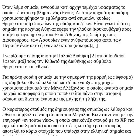
Όταν λέμε σημαία, εννοούμε κατ’ αρχήν τεμάχιο υφάσματος το
οποίο φέρει το έμβλημα ενός έθνους. Από την αρχαιότητα ακόμη
χρησιμοποιήθηκαν τα εμβλήματα αντί σημαιών, κυρίως
θρησκευτικά ή στοιχείων της φύσης και ζώων. Είναι γνωστό ότι η
σημαία της αρχαίας Αθήνας έφερε την γλαύκα (κουκουβάγια) προς
τιμήν της αγαπημένης τους θεάς Αθηνάς, της Σπάρτης τους
Διόσκουρους, των
Ασσυρίων
έναν ανθρωπόμορφο αετό, των
Περσών έναν αετό ή έναν αλέκτορα (κόκορα).[1]
Γνωρίζουμε επίσης από την Παλαιά Διαθήκη [2] ότι οι Ιουδαίοι
έφεραν μαζί τους την Κιβωτό της Διαθήκης ως σύμβολο
θρησκευτικό και εθνικό.
Για πρώτη φορά η σημαία με την σημερινή της μορφή (ως ύφασμα)
ως σύμβολο εθνικό αλλά και ως σήμα έναρξης της μάχης
χρησιμοποιείται από τον Μέγα Αλέξανδρο, ο οποίος αναρτά σημαία
με χρώμα πορφυρό η οποία τοποθετείται πάνω στην ιστορική
σάρισα και δίνει το έναυσμα της μάχης ή τη λήξη της.
Ο κυριότερος σταθμός της δημιουργίας της σημαίας ως λάβαρο και
εθνικό σύμβολο είναι η σημαία του Μεγάλου Κωνσταντίνου με την
επιγραφή «εν τούτω νίκα», η οποία απεικόνιζε σταυρό με το ΧΡ (τα
αρχικά του Χριστού) και από τότε έως και σήμερα ο σταυρός
αποτελεί το κύριο στοιχείο που υπάρχει στην ελληνική σημαία και