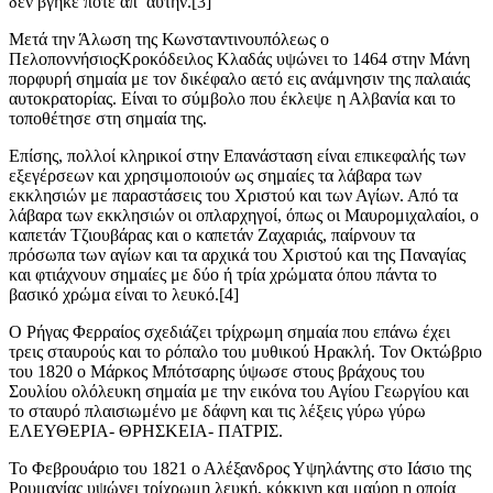
δεν βγήκε ποτέ απ’ αυτήν.[3]
Μετά την Άλωση της Κωνσταντινουπόλεως ο
Πελοποννήσιος
Κροκόδειλος
Κλαδάς
υψώνει το 1464 στην Μάνη
πορφυρή σημαία με τον δικέφαλο αετό εις
ανάμνησιν
της παλαιάς
αυτοκρατορίας. Είναι το σύμβολο που έκλεψε η Αλβανία και το
τοποθέτησε στη σημαία της.
Επίσης, πολλοί κληρικοί στην Επανάσταση είναι επικεφαλής των
εξεγέρσεων και χρησιμοποιούν ως σημαίες τα λάβαρα των
εκκλησιών με παραστάσεις του Χριστού και των Αγίων. Από τα
λάβαρα των εκκλησιών οι οπλαρχηγοί, όπως οι
Μαυρομιχαλαίοι
, ο
καπετάν
Τζιουβάρας
και ο καπετάν
Ζαχαριάς
, παίρνουν τα
πρόσωπα των αγίων και τα αρχικά του Χριστού και της Παναγίας
και φτιάχνουν σημαίες με δύο ή τρία χρώματα όπου πάντα το
βασικό χρώμα είναι το λευκό.[4]
Ο Ρήγας
Φερραίος
σχεδιάζει τρίχρωμη σημαία που επάνω έχει
τρεις σταυρούς και το ρόπαλο του μυθικού Ηρακλή. Τον Οκτώβριο
του 1820 ο Μάρκος Μπότσαρης ύψωσε στους βράχους του
Σουλίου
ολόλευκη σημαία
με την εικόνα του Αγίου Γεωργίου και
το σταυρό πλαισιωμένο με δάφνη και τις λέξεις γύρω γύρω
ΕΛΕΥΘΕΡΙΑ- ΘΡΗΣΚΕΙΑ- ΠΑΤΡΙΣ.
Το Φεβρουάριο του 1821 ο Αλέξανδρος Υψηλάντης στο Ιάσιο της
Ρουμανίας υψώνει τρίχρωμη λευκή, κόκκινη και μαύρη η οποία