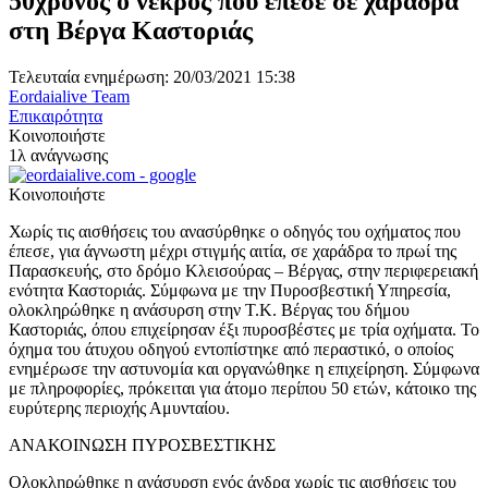
50χρονος ο νεκρός που έπεσε σε χαράδρα
στη Βέργα Καστοριάς
Τελευταία ενημέρωση: 20/03/2021 15:38
Eordaialive Team
Επικαιρότητα
Κοινοποιήστε
1λ ανάγνωσης
Κοινοποιήστε
Χωρίς τις αισθήσεις του ανασύρθηκε ο οδηγός του οχήματος που
έπεσε, για άγνωστη μέχρι στιγμής αιτία, σε χαράδρα το πρωί της
Παρασκευής, στο δρόμο Κλεισούρας – Βέργας, στην περιφερειακή
ενότητα Καστοριάς. Σύμφωνα με την Πυροσβεστική Υπηρεσία,
ολοκληρώθηκε η ανάσυρση στην Τ.Κ. Βέργας του δήμου
Καστοριάς, όπου επιχείρησαν έξι πυροσβέστες με τρία οχήματα. Το
όχημα του άτυχου οδηγού εντοπίστηκε από περαστικό, ο οποίος
ενημέρωσε την αστυνομία και οργανώθηκε η επιχείρηση. Σύμφωνα
με πληροφορίες, πρόκειται για άτομο περίπου 50 ετών, κάτοικο της
ευρύτερης περιοχής Αμυνταίου.
ΑΝΑΚΟΙΝΩΣΗ ΠΥΡΟΣΒΕΣΤΙΚΗΣ
Ολοκληρώθηκε η ανάσυρση ενός άνδρα χωρίς τις αισθήσεις του