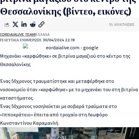
Θεσσαλονίκης (βίντεο, εικόνες)
1Λ ΑΝΑΓΝΩΣΗΣ
EORDAIALIVE TEAM
ΕΛΛΑΔΑ
ΤΕΛΕΥΤΑΙΑ ΕΝΗΜΕΡΩΣΗ: 30/04/2024 22:19
Μηχανάκι «καρφώθηκε» σε βιτρίνα μαγαζιού στο κέντρο της
Θεσσαλονίκης
Ένας 50χρονος τραυματίστηκε και μεταφέρθηκε στο
νοσοκομείο όταν «καρφώθηκε» με το μηχανάκι του στη βιτρίνα
καταστήματος.
Ένας 50χρονος νοσηλεύεται με σοβαρά τραύματα στο
«Ιπποκράτειο» έπειτα από τροχαίο στη Λεωφόρο
Κωνσταντίνου Καραμανλή.