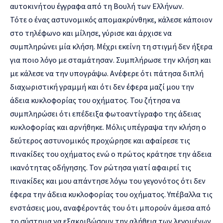
αυτοκινήτου έγγραφα από τη Βουλή των Ελλήνων.
Τότε ο ένας αστυνομικός απομακρύνθηκε, κάλεσε κάποιον
στο τηλέφωνο και μίλησε, γύρισε και άρχισε να
συμπληρώνει μία κλήση. Μέχρι εκείνη τη στιγμή δεν ήξερα
για ποιο λόγο με σταμάτησαν. Συμπλήρωσε την κλήση και
με κάλεσε να την υπογράψω. Ανέφερε ότι πάτησα διπλή
διαχωριστική γραμμή και ότι δεν έφερα μαζί μου την
άδεια κυκλοφορίας του οχήματος. Του ζήτησα να
συμπληρώσει ότι επέδειξα φωτοαντίγραφο της άδειας
κυκλοφορίας και αρνήθηκε. Μόλις υπέγραψα την κλήση ο
δεύτερος αστυνομικός προχώρησε και αφαίρεσε τις
πινακίδες του οχήματος ενώ ο πρώτος κράτησε την άδεια
ικανότητας οδήγησης. Τον ρώτησα γιατί αφαιρεί τις
πινακίδες και μου απάντησε λόγω του γεγονότος ότι δεν
έφερα την άδεια κυκλοφορίας του οχήματος. Υπέβαλλα τις
ενστάσεις μου, αναφέροντάς του ότι μπορούν άμεσα από
το σύστημα να εξακριβώσουν την αλήθεια των λεγομένων