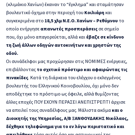
(κλιμάκιο Χανίων) έκαναν το “έγκλημα” και σταμάτησαν
βουλευτικό όχημα στην περιοχή του
Κοιλιάρη
και
συγκεκριμένα στο
18,5 χλμ Ν.Ε.Ο. Χανίων – Ρεθύμνου
το
οποίο ενήργησε
απανωτές προσπεράσεις
σε σημείο
που, όχι μόνο απαγορεύεται, αλλά και
έβαζε σε κίνδυνο
τη ζωή άλλων οδηγών αυτοκινήτων και χρηστών της
οδού.
Οι συνάδελφοι μας προχώρησαν στις ΝΟΜΙΜΕΣ ενέργειες,
επιβάλλοντας
το σχετικό πρόστιμο και αφαιρώντας τις
πινακίδες
. Κατά τη διάρκεια του ελέγχου ο εκλεγμένος
βουλευτής του Ελληνικού Κοινοβουλίου, όχι μόνο δεν
αποδέχτηκε το πρόστιμο ως όφειλε, αλλά θυμίζοντας
άλλες εποχές ΠΟΥ ΕΧΟΥΝ ΠΕΡΑΣΕΙ ΑΝΕΠΙΣΤΡΕΠΤΙ άρχισε
να απειλεί τους συναδέλφους μας. Μάλιστα ακόμα
και ο
Διοικητής της Υπηρεσίας, Α/Β ΞΑΝΘΟΥΔΑΚΗΣ Νικόλαος,
δέχθηκε τηλεφώνημα για το εν λόγω περιστατικό και
απειλήθηκε
τόσο αυτός όσο και αστυνομικοί της