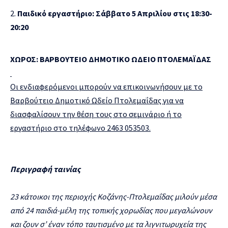
Παιδικό εργαστήριο: Σάββατο 5 Απριλίου στις 18:30-
20:20
ΧΩΡΟΣ: ΒΑΡΒΟΥΤΕΙΟ ΔΗΜΟΤΙΚΟ ΩΔΕΙΟ ΠΤΟΛΕΜΑΪΔΑΣ
Οι ενδιαφερόμενοι μπορούν να επικοινωνήσουν με το
Βαρβούτειο Δημοτικό Ωδείο Πτολεμαΐδας για να
διασφαλίσουν την θέση τους στο σεμινάριο ή το
εργαστήριο στο τηλέφωνο 2463 053503.
Περιγραφή ταινίας
23 κάτοικοι της περιοχής Κοζάνης-Πτολεμαΐδας μιλούν μέσα
από 24 παιδιά-μέλη της τοπικής χορωδίας που μεγαλώνουν
και ζουν σ’ έναν τόπο ταυτισμένο με τα λιγνιτωρυχεία της