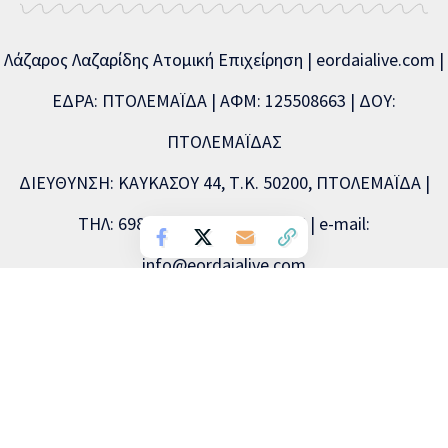
Λάζαρος Λαζαρίδης Ατομική Επιχείρηση | eordaialive.com |
ΕΔΡΑ: ΠΤΟΛΕΜΑΪΔΑ | ΑΦΜ: 125508663 | ΔΟΥ:
ΠΤΟΛΕΜΑΪΔΑΣ
ΔΙΕΥΘΥΝΣΗ: ΚΑΥΚΑΣΟΥ 44, Τ.Κ. 50200, ΠΤΟΛΕΜΑΪΔΑ |
ΤΗΛ: 6981893715, 2463504856 | e-mail:
info@eordaialive.com
Νόμιμος εκπρόσωπος: Λάζαρος Λαζαρίδης | Διευθυντής
σύνταξης: Λάζαρος Λαζαρίδης | Διαχειριστής: Λάζαρος
Λαζαρίδης | Δικαιούχος (domain name): Λάζαρος Λαζαρίδης
Copyright © 2026 Eordaialive.com, All Rights Reserved